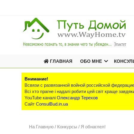
ГЛАВНАЯ
ОБО МНЕ
КОНСУЛ
Внимание!
Всвязи с развязанной войной российской федерацие
Всі хто прагне і надалі робити цей світ краще завд
YouTube каналі
Олександр Терехов
Сайт
ConsulBud.in.ua
На Главную
/
Конкурсы /
Я обнаглел!