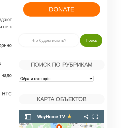
DONATE
аздают
м не к
рдонно

ПОИСК ПО РУБРИКАМ
е надо
Поиск
по
у НТС
КАРТА ОБЪЕКТОВ
Рубрикам