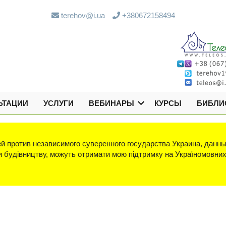
terehov@i.ua
+380672158494
ЬТАЦИИ
УСЛУГИ
ВЕБИНАРЫ
КУРСЫ
БИБЛИ
й против независимого суверенного государства Украина, данны
яки будівництву, можуть отримати мою підтримку на Україномовни