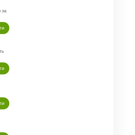
 за
сти
ть
сти
сти