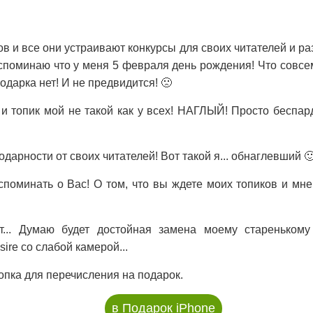
ов и все они устраивают конкурсы для своих читателей и р
 вспоминаю что у меня 5 февраля день рождения! Что совсе
одарка нет! И не предвидится! 🙁
о и топик мой не такой как у всех! НАГЛЫЙ! Просто беспа
годарности от своих читателей! Вот такой я... обнаглевший 
споминать о Вас! О том, что вы ждете моих топиков и мн
т... Думаю будет достойная замена моему стареньком
sire со слабой камерой...
опка для перечисления на подарок.