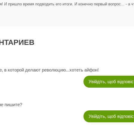
я! И пришло время подводить его итоги. И конечно первый вопрос... - а ч
НТАРИЕВ
е, в которой делают революцию...хотеть айфон!
Увійдіть, щоб відпові
ане пишите?
Увійдіть, щоб відпові