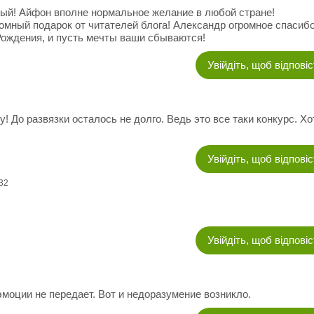
ный! Айфон вполне нормальное желание в любой стране!
омный подарок от читателей блога! Александр огромное спасибо
Рождения, и пусть мечты ваши сбываются!
Увійдіть, щоб відпові
! До развязки осталось не долго. Ведь это все таки конкурс. Хо
Увійдіть, щоб відпові
:32
Увійдіть, щоб відпові
эмоции не передает. Вот и недоразумение возникло.