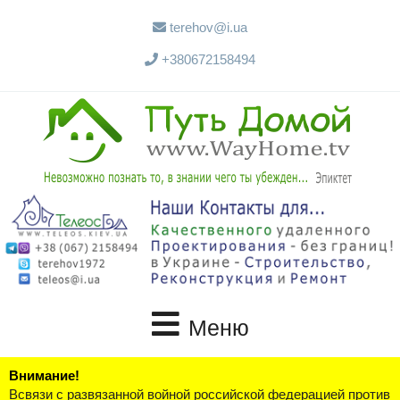
terehov@i.ua
+380672158494
Меню
Внимание!
Всвязи с развязанной войной российской федерацией против