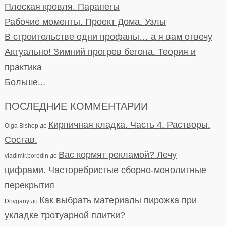
Плоская кровля. Парапеты
Рабочие моменты. Проект Дома. Узлы
В строительстве одни профаны… а я вам отвечу
Актуально! Зимний прогрев бетона. Теория и
практика
Больше...
ПОСЛЕДНИЕ КОММЕНТАРИИ
Кирпичная кладка. Часть 4. Растворы.
Olga Bishop
до
Состав.
Вас кормят рекламой? Лечу
vladimir.borodin
до
цифрами. Часторебристые сборно-монолитные
перекрытия
Как выбрать материалы пирожка при
Dovgany
до
укладке тротуарной плитки?