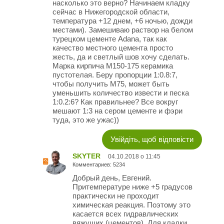
насколько это верно? Начинаем кладку
сейчас в Нижегородской области,
температура +12 днем, +6 ночью, дожди
местами). Замешиваю раствор на белом
турецком цементе Adana, так как
качество местного цемента просто
жесть, да и светлый шов хочу сделать.
Марка кирпича М150-175 керамика
пустотелая. Беру пропорции 1:0.8:7,
чтобы получить М75, может быть
уменьшить количество извести и песка
1:0.2:6? Как правильнее? Все вокруг
мешают 1:3 на сером цементе и фэри
туда, это же ужас))
Увійдіть, щоб відповісти
SKYTER
04.10.2018 о 11:45
Комментариев: 5234
Добрый день, Евгений.
Притемпературе ниже +5 градусов
практически не проходит
химическая реакция. Поэтому это
касается всех гидравлических
вяжущих (цементов). Для кладки