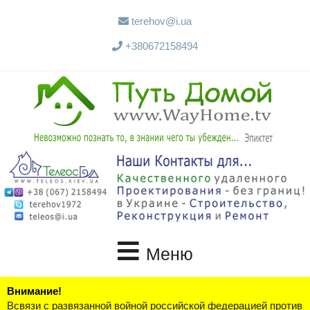
terehov@i.ua
+380672158494
Меню
Внимание!
Всвязи с развязанной войной российской федерацией против