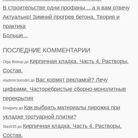
В строительстве одни профаны… а я вам отвечу
Актуально! Зимний прогрев бетона. Теория и
практика
Больше...
ПОСЛЕДНИЕ КОММЕНТАРИИ
Кирпичная кладка. Часть 4. Растворы.
Olga Bishop
до
Состав.
Вас кормят рекламой? Лечу
vladimir.borodin
до
цифрами. Часторебристые сборно-монолитные
перекрытия
Как выбрать материалы пирожка при
Dovgany
до
укладке тротуарной плитки?
Кирпичная кладка. Часть 4. Растворы.
Stas535
до
Состав.