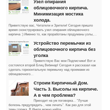
Узел опирания
облицовочного кирпича.
Минимизация мостика
холода.
Приветствую вас, Читатели и Зрители! Сегодня пришло
время сконструировать узел опирания облицовочного
кирпича :) Именно то, как проработаны продуманы узлы,…
Устройство перемычки из
облицовочного кирпича без
уголка
Приветствую Вас мои Подписчики! Вот и
состоялся второй Блиц Вебинар! Сегодня я рассказал как
сделать горизонтальную перемычку над проемами из
облицовочного…
Строим Кирпичный Дом.
Часть 3. Высолы на кирпиче.
А в чем проблема?
Приходит на ум поговорка... "Лучше
болезнь предупредить , чем лечить". Как раз для этой
темы топика. В Инете можно найти…