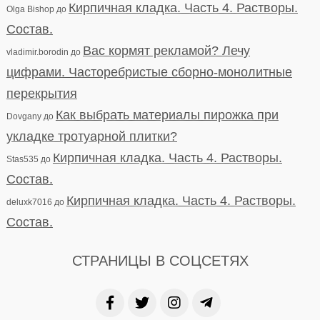
Кирпичная кладка. Часть 4. Растворы.
Olga Bishop
до
Состав.
Вас кормят рекламой? Лечу
vladimir.borodin
до
цифрами. Часторебристые сборно-монолитные
перекрытия
Как выбрать материалы пирожка при
Dovgany
до
укладке тротуарной плитки?
Кирпичная кладка. Часть 4. Растворы.
Stas535
до
Состав.
Кирпичная кладка. Часть 4. Растворы.
deluxk7016
до
Состав.
СТРАНИЦЫ В СОЦСЕТЯХ