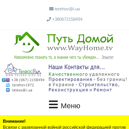
terehov@i.ua
+380672158494
Меню
Внимание!
Всвязи с развязанной войной российской федерацией против