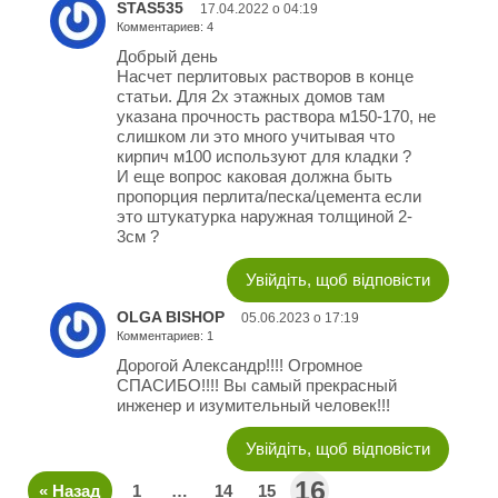
STAS535
17.04.2022 о 04:19
Комментариев: 4
Добрый день
Насчет перлитовых растворов в конце
статьи. Для 2х этажных домов там
указана прочность раствора м150-170, не
слишком ли это много учитывая что
кирпич м100 используют для кладки ?
И еще вопрос каковая должна быть
пропорция перлита/песка/цемента если
это штукатурка наружная толщиной 2-
3см ?
Увійдіть, щоб відповісти
OLGA BISHOP
05.06.2023 о 17:19
Комментариев: 1
Дорогой Александр!!!! Огромное
СПАСИБО!!!! Вы самый прекрасный
инженер и изумительный человек!!!
Увійдіть, щоб відповісти
16
« Назад
1
…
14
15