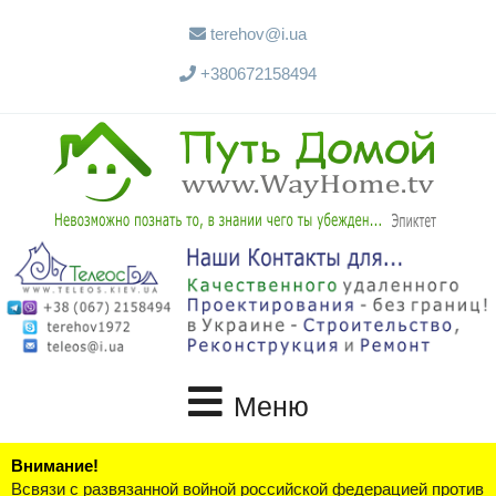
terehov@i.ua
+380672158494
Меню
Внимание!
Всвязи с развязанной войной российской федерацией против