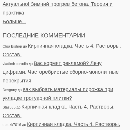
Актуально! Зимний прогрев бетона. Теория и
практика
Больше...
ПОСЛЕДНИЕ КОММЕНТАРИИ
Кирпичная кладка. Часть 4. Растворы.
Olga Bishop
до
Состав.
Вас кормят рекламой? Лечу
vladimir.borodin
до
цифрами. Часторебристые сборно-монолитные
перекрытия
Как выбрать материалы пирожка при
Dovgany
до
укладке тротуарной плитки?
Кирпичная кладка. Часть 4. Растворы.
Stas535
до
Состав.
Кирпичная кладка. Часть 4. Растворы.
deluxk7016
до