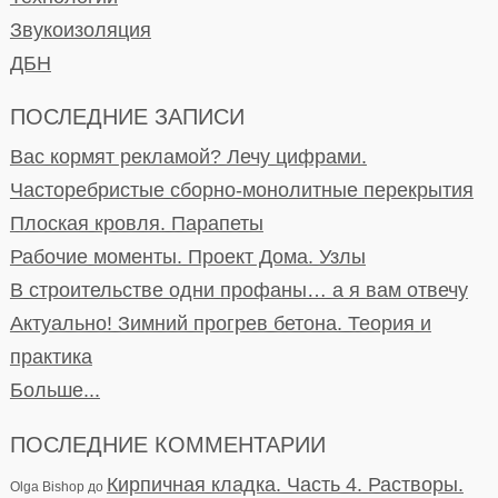
Звукоизоляция
ДБН
ПОСЛЕДНИЕ ЗАПИСИ
Вас кормят рекламой? Лечу цифрами.
Часторебристые сборно-монолитные перекрытия
Плоская кровля. Парапеты
Рабочие моменты. Проект Дома. Узлы
В строительстве одни профаны… а я вам отвечу
Актуально! Зимний прогрев бетона. Теория и
практика
Больше...
ПОСЛЕДНИЕ КОММЕНТАРИИ
Кирпичная кладка. Часть 4. Растворы.
Olga Bishop
до