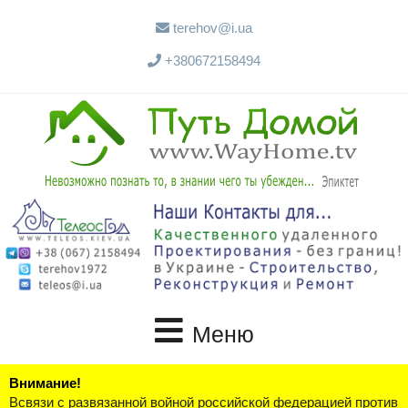
terehov@i.ua
+380672158494
Меню
Внимание!
Всвязи с развязанной войной российской федерацией против