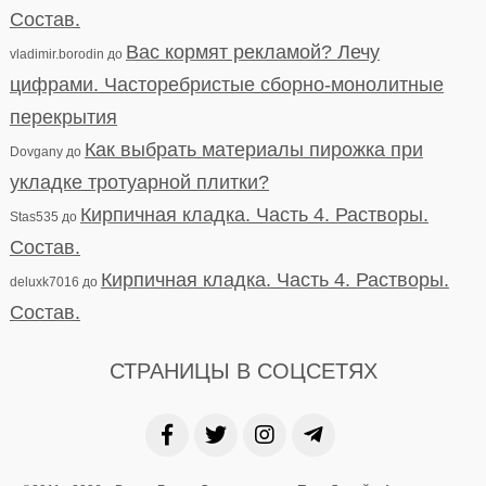
Состав.
Вас кормят рекламой? Лечу
vladimir.borodin
до
цифрами. Часторебристые сборно-монолитные
перекрытия
Как выбрать материалы пирожка при
Dovgany
до
укладке тротуарной плитки?
Кирпичная кладка. Часть 4. Растворы.
Stas535
до
Состав.
Кирпичная кладка. Часть 4. Растворы.
deluxk7016
до
Состав.
СТРАНИЦЫ В СОЦСЕТЯХ