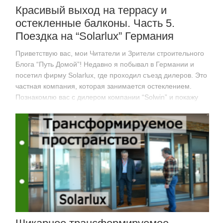
Красивый выход на террасу и
остекленные балконы. Часть 5.
Поездка на “Solarlux” Германия
Приветствую вас, мои Читатели и Зрители строительного
Блога “Путь Домой”! Недавно я побывал в Германии и
посетил фирму Solarlux, где проходил съезд дилеров. Это
частная компания, которая занимается остеклением.
Познакомлю вас с дилером компании “Solwin” и покажу
разные виды дверей,…