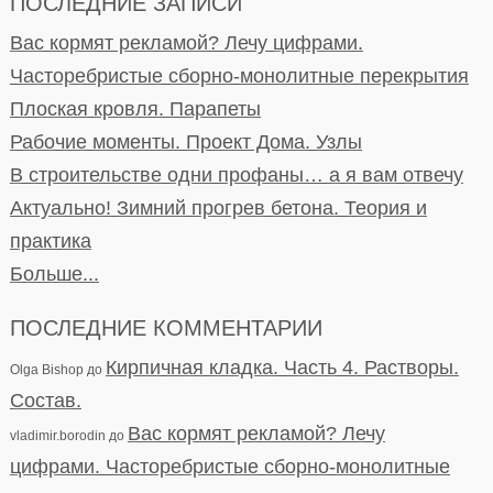
ПОСЛЕДНИЕ ЗАПИСИ
Вас кормят рекламой? Лечу цифрами.
Часторебристые сборно-монолитные перекрытия
Плоская кровля. Парапеты
Рабочие моменты. Проект Дома. Узлы
В строительстве одни профаны… а я вам отвечу
Актуально! Зимний прогрев бетона. Теория и
практика
Больше...
ПОСЛЕДНИЕ КОММЕНТАРИИ
Кирпичная кладка. Часть 4. Растворы.
Olga Bishop
до
Состав.
Вас кормят рекламой? Лечу
vladimir.borodin
до
цифрами. Часторебристые сборно-монолитные