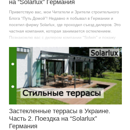
на “Solarlux” Германия
Приветствую вас, мои Читатели и Зрители строительного
Блога “Путь Домой”! Недавно я побывал в Германии и
посетил фирму Solarlux, где проходил съезд дилеров. Это
частная компания, которая занимается остеклением.
Познакомлю вас с дилером компании “Solwin” и покажу
разные виды дверей,…
Застекленные террасы в Украине.
Часть 2. Поездка на “Solarlux”
Германия