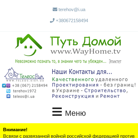
terehov@i.ua
+380672158494
Меню
Внимание!
Всвязи с развязанной войной российской федерацией против