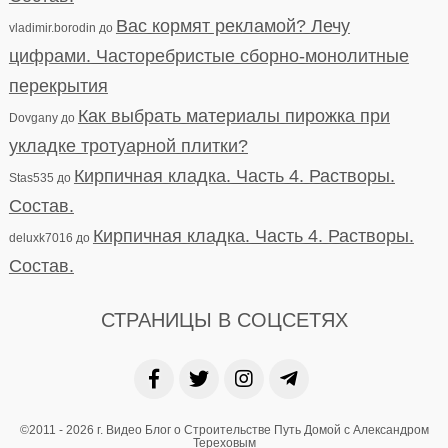
Вас кормят рекламой? Лечу
vladimir.borodin
до
цифрами. Часторебристые сборно-монолитные
перекрытия
Как выбрать материалы пирожка при
Dovgany
до
укладке тротуарной плитки?
Кирпичная кладка. Часть 4. Растворы.
Stas535
до
Состав.
Кирпичная кладка. Часть 4. Растворы.
deluxk7016
до
Состав.
СТРАНИЦЫ В СОЦСЕТЯХ
©2011 - 2026 г. Видео Блог о Строительстве Путь Домой с Александром
Тереховым