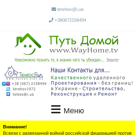
terehov@i.ua
+380672158494
Меню
Внимание!
Всвязи с развязанной войной российской федерацией против