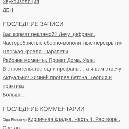
Звукоизоляция
ДБН
ПОСЛЕДНИЕ ЗАПИСИ
Вас кормят рекламой? Лечу цифрами.
Часторебристые сборно-монолитные перекрытия
Плоская кровля. Парапеты
Рабочие моменты. Проект Дома. Узлы
В строительстве одни профаны… а я вам отвечу
Актуально! Зимний прогрев бетона. Теория и
практика
Больше...
ПОСЛЕДНИЕ КОММЕНТАРИИ
Кирпичная кладка. Часть 4. Растворы.
Olga Bishop
до
Состав.