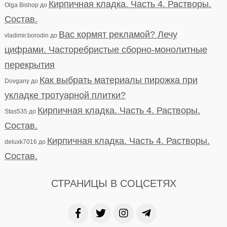
Кирпичная кладка. Часть 4. Растворы.
Olga Bishop
до
Состав.
Вас кормят рекламой? Лечу
vladimir.borodin
до
цифрами. Часторебристые сборно-монолитные
перекрытия
Как выбрать материалы пирожка при
Dovgany
до
укладке тротуарной плитки?
Кирпичная кладка. Часть 4. Растворы.
Stas535
до
Состав.
Кирпичная кладка. Часть 4. Растворы.
deluxk7016
до
Состав.
СТРАНИЦЫ В СОЦСЕТЯХ