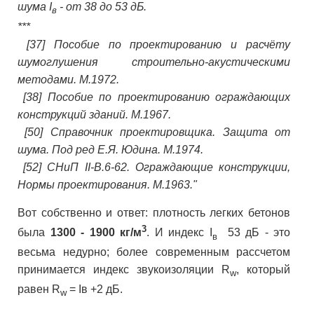
шума I
- от 38 до 53 дБ.
в
***
[37] Пособие по проектированию и расчёту
шумоглушения строительно-акустическими
методами. М.1972.
[38] Пособие по проектированию ограждающих
конструкций зданий. М.1967.
[50] Справочник проектировщика. Защита от
шума. Под ред Е.Я. Юдина. М.1974.
[52] СНиП II-В.6-62. Ограждающие конструкции,
Нормы проектирования. М.1963.
"
Вот собственно и ответ: плотность легких бетонов
3
была
1300 - 1900 кг/м
. И индекс I
53 дБ - это
в
весьма недурно; более современным рассчетом
принимается индекс звукоизоляции R
, который
w
равен R
= Iв +2 дБ.
w