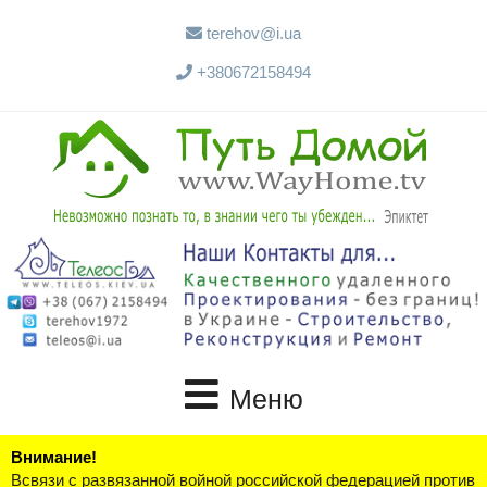
terehov@i.ua
+380672158494
Меню
Внимание!
Всвязи с развязанной войной российской федерацией против