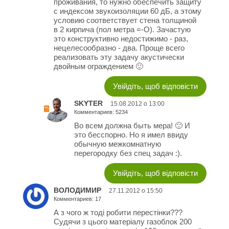
проживания, то нужно обеспечить защиту
с индексом звукоизоляции 60 дБ, а этому
условию соответствует стена толщиной
в 2 кирпича (пол метра =-O). Зачастую
это конструктивно недостижимо - раз,
нецелесообразно - два. Проще всего
реализовать эту задачу акустически
двойным ограждением 🙂
Увійдіть, щоб відповісти
SKYTER
15.08.2012 о 13:00
Комментариев: 5234
Во всем должна быть мера! 🙂 И
это бесспорно. Но я имел ввиду
обычную межкомнатную
перегородку без спец задач :).
Увійдіть, щоб відповісти
ВОЛОДИМИР
27.11.2012 о 15:50
Комментариев: 17
А з чого ж тоді робити перестінки???
Судячи з цього матеріалу газоблок 200