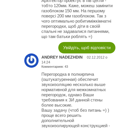
Архітектор проектує в пів цегли -
тобто 120мм. Каже, можеш замінити
газоблоком 150 мм. На першому
поверсі 200 мм газоблоком. Так з
чого оптимально робитиміжкімнатні
перегородки, щоб діти в своїй
спальні не задавалися питаннями,
що там батьки роблять =)
Увійдіть, щоб відповісти
ANDREY NADEZHDIN
02.12.2012 о
14:24
Комментариев: 43
Перегородка в полкирпича
(оштукатуренная) обеспечит
звукоизоляцию несколько выше
нормативной для межкомнатных
перегородок, однако Ваши
требования к ЗИ данной стены
более высокие.
Вашу задачу (чтоб без питань =) )
проще всего решить
дополнительной
звукоизолирующей конструкцией -