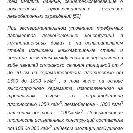
тем имелись данные, свидетельствовавшие о
повышенных звукоизоляционных качествах
легкобетонных ограждений [52].
При экспериментальном уточнении требуемых
параметров легкобетонных конструкций в
крупнопанельных домах и на испытательном
стенде испытаны межквартирные стены и
несущие элементы междуэтажных перекрытий в
виде панелей сплошного сечения толщиной от 4
до 20 см из керамзитобетона плотностью от
3
1300 до 1800 кг/м
, в том числе на основе
высокопрочного керамзита, изготовленного на
трепельном сырье из перлитобетона
3
3
плотностью 1350 кг/м
, пемзобетона - 1800 кг/м
3
шлакопемзобетона - 1900кг/м
. Поверхностная
плотность испытанных конструкций составляла
2
от 108 до 360 кг/м
, индексы изоляции воздушного