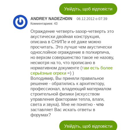
Увійдіть, щоб відповісти
ANDREY NADEZHDIN
06.12.2012 о 07:39
Комментариев: 43
Ограждение четверть-зазор-четверть это
акустически двойная конструкция,
описана в СНИПе и её даже можно
просчитать. Это лучше чем акустически
однослойное ограждение в полкирпича,
но верхом совершенство такое не назову,
несмотря на то, что прописано в
нормативном документе (
там есть более
серьёзные огрехи
=) )
Володимир, Вы приняли правильное
решение - обратились к архитектору,
профессионал, владеющий материалом
строительной физики (искусством
управления факторами тепла, влаги,
света и звука). Мне не понятно -
что
заставляет Вас искать ответы в
форумах?
Увійдіть, щоб відповісти