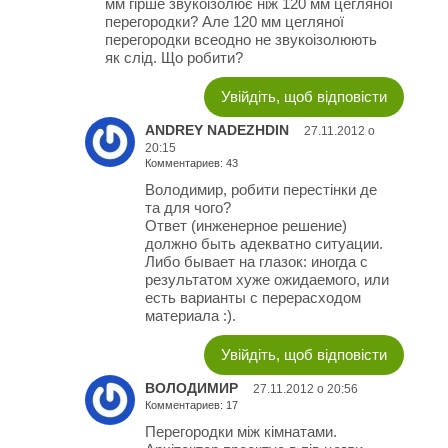
мм гірше звукоізолює ніж 120 мм цегляної
перегородки? Але 120 мм цегляної
перегородки всеодно не звукоізолюють
як слід. Що робити?
Увійдіть, щоб відповісти
ANDREY NADEZHDIN
27.11.2012 о
20:15
Комментариев: 43
Володимир, робити перестінки де
та для чого?
Ответ (инженерное решение)
должно быть адекватно ситуации.
Либо бывает на глазок: иногда с
результатом хуже ожидаемого, или
есть варианты с перерасходом
материала :).
Увійдіть, щоб відповісти
ВОЛОДИМИР
27.11.2012 о 20:56
Комментариев: 17
Перегородки між кімнатами.