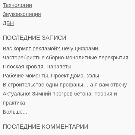
Технологии
Звукоизоляция
ДБН
ПОСЛЕДНИЕ ЗАПИСИ
Вас кормят рекламой? Лечу цифрами.
Часторебристые сборно-монолитные перекрытия
Плоская кровля. Парапеты
Рабочие моменты. Проект Дома. Узлы
В строительстве одни профаны… а я вам отвечу
Актуально! Зимний прогрев бетона. Теория и
практика
Больше...
ПОСЛЕДНИЕ КОММЕНТАРИИ