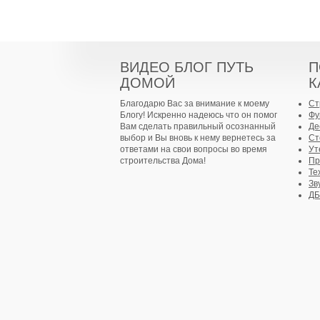
ВИДЕО БЛОГ ПУТЬ
П
ДОМОЙ
К
Благодарю Вас за внимание к моему
Ст
Блогу! Искренно надеюсь что он помог
Фу
Вам сделать правильный осознанный
Де
выбор и Вы вновь к нему вернетесь за
Ст
ответами на свои вопросы во время
Ут
строительства Дома!
Пр
Те
Зв
Д