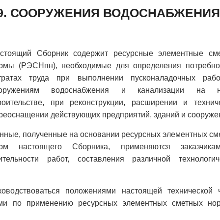
К 9. СООРУЖЕНИЯ ВОДОСНАБЖЕНИЯ
стоящий Сборник содержит ресурсные элементные см
рмы (РЭСНпн), необходимые для определения потребно
тратах труда при выполнении пусконаладочных раб
ооружениям водоснабжения и канализации на н
роительстве, при реконструкции, расширении и технич
реоснащении действующих предприятий, зданий и сооруже
нные, полученные на основании ресурсных элементных см
рм настоящего Сборника, применяются заказчик
ельности работ, составления различной технологич
оводствоваться положениями настоящей технической ч
ями по применению ресурсных элементных сметных но