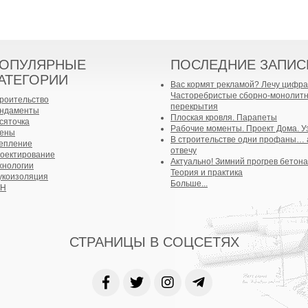
ОПУЛЯРНЫЕ
ПОСЛЕДНИЕ ЗАПИС
АТЕГОРИИ
Вас кормят рекламой? Лечу цифра
Часторебристые сборно-монолит
роительство
перекрытия
ндаменты
Плоская кровля. Парапеты
сяточка
Рабочие моменты. Проект Дома. У
ены
В строительстве одни профаны… 
епление
отвечу
оектирование
Актуально! Зимний прогрев бетона
хнологии
Теория и практика
укоизоляция
Больше...
БН
СТРАНИЦЫ В СОЦСЕТЯХ