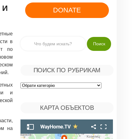
 И
DONATE
етные
сти в
от по
овом
еском
ПОИСК ПО РУБРИКАМ
ний.
етных
Поиск
ами и
по
еской
КАРТА ОБЪЕКТОВ
Рубрикам
асти,
рм на