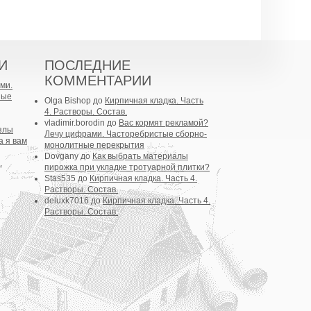
И
ПОСЛЕДНИЕ
КОММЕНТАРИИ
ми.
ные
Olga Bishop
до
Кирпичная кладка. Часть
4. Растворы. Состав.
vladimir.borodin
до
Вас кормят рекламой?
злы
Лечу цифрами. Часторебристые сборно-
а я вам
монолитные перекрытия
Dovgany
до
Как выбрать материалы
.
пирожка при укладке тротуарной плитки?
Stas535
до
Кирпичная кладка. Часть 4.
Растворы. Состав.
deluxk7016
до
Кирпичная кладка. Часть 4.
Растворы. Состав.