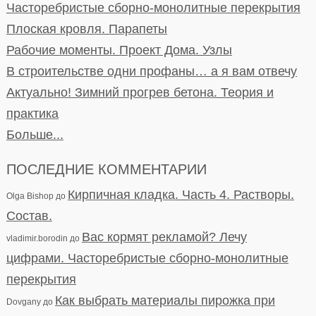
Часторебристые сборно-монолитные перекрытия
Плоская кровля. Парапеты
Рабочие моменты. Проект Дома. Узлы
В строительстве одни профаны… а я вам отвечу
Актуально! Зимний прогрев бетона. Теория и
практика
Больше...
ПОСЛЕДНИЕ КОММЕНТАРИИ
Кирпичная кладка. Часть 4. Растворы.
Olga Bishop
до
Состав.
Вас кормят рекламой? Лечу
vladimir.borodin
до
цифрами. Часторебристые сборно-монолитные
перекрытия
Как выбрать материалы пирожка при
Dovgany
до