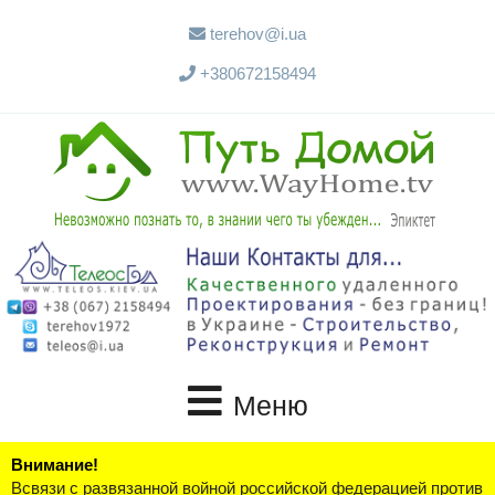
terehov@i.ua
+380672158494
Меню
Внимание!
Всвязи с развязанной войной российской федерацией против