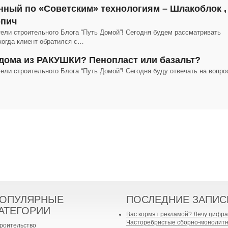
нный по «Советским» технологиям – Шлакоблок ,
рпич
тели строительного Блога “Путь Домой”! Сегодня будем рассматривать
когда клиент обратился с…
 дома из РАКУШКИ? Пенопласт или базальт?
ели строительного Блога “Путь Домой”! Сегодня буду отвечать на вопро
ОПУЛЯРНЫЕ
ПОСЛЕДНИЕ ЗАПИС
АТЕГОРИИ
Вас кормят рекламой? Лечу цифра
Часторебристые сборно-монолит
роительство