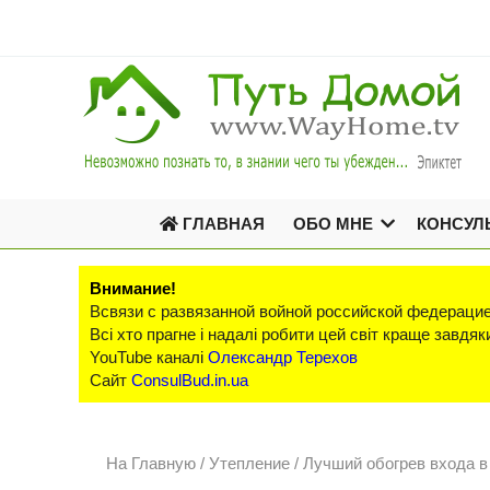
ГЛАВНАЯ
ОБО МНЕ
КОНСУЛ
Внимание!
Всвязи с развязанной войной российской федерацие
Всі хто прагне і надалі робити цей світ краще завд
YouTube каналі
Олександр Терехов
Сайт
ConsulBud.in.ua
На Главную
/
Утепление /
Лучший обогрев входа в