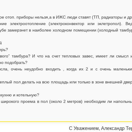
ре отоп. приборы нельзя,а в ИЖС люди ставят (ТП, радиаторы и др
е электроотопление (электроконвектор или эклетропол). Ве
трубе замерзнет в наиболее холодном помещении (холодный тамбу
й
ерь?
ого” тамбура? И что на счет тепловых завес, имеет ли смысл 
ьно подобрать?
сла, очень неудобно входить , когда их 2 и с очень маленьк
теплый пол делать на всю площадь или только в зоне внешней две
 кухню и котельную?
 широкого проема в пол (около 2 метров) необходим ли напольн
С Уважением, Александр Те