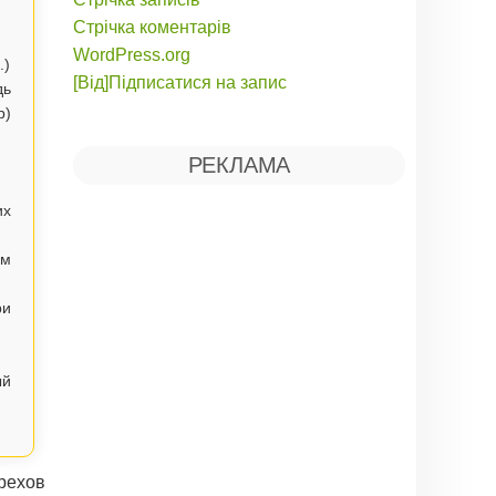
Стрічка коментарів
WordPress.org
.)
[Від]Підписатися на запис
дь
р)
РЕКЛАМА
их
им
ри
ый
рехов