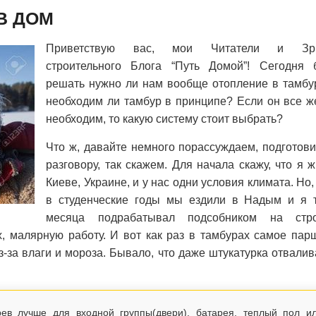
В ДОМ
Приветствую вас, мои Читатели и Зри
строительного Блога “Путь Домой”! Сегодня 
решать нужно ли нам вообще отопление в тамбу
необходим ли тамбур в принципе? Если он все ж
необходим, то какую систему стоит выбрать?
Что ж, давайте немного порассуждаем, подготови
разговору, так скажем. Для начала скажу, что я 
Киеве, Украине, и у нас одни условия климата. Но,
в студенческие годы мы ездили в Надым и я 
месяца подрабатывал подсобником на стро
х, малярную работу. И вот как раз в тамбурах самое пар
-за влаги и мороза. Бывало, что даже штукатурка отвали
рев лучше для входной группы(двери), батарея, теплый пол и