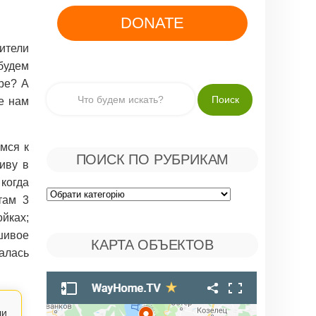
DONATE
тели
будем
ре? А
е нам
мся к
ПОИСК ПО РУБРИКАМ
живу в
 когда
Поиск
там 3
йках;
по
шивое
КАРТА ОБЪЕКТОВ
валась
Рубрикам
ли