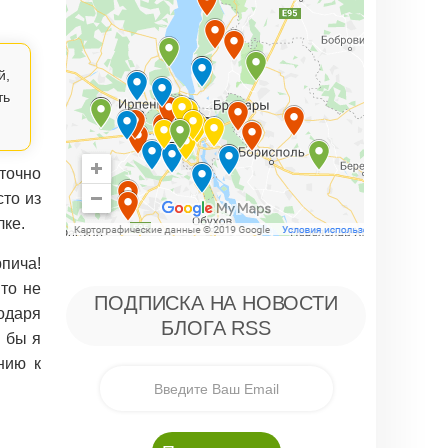
й,
ть
 точно
то из
лке.
рпича!
то не
ПОДПИСКА НА НОВОСТИ
одаря
БЛОГА RSS
и бы я
нию к