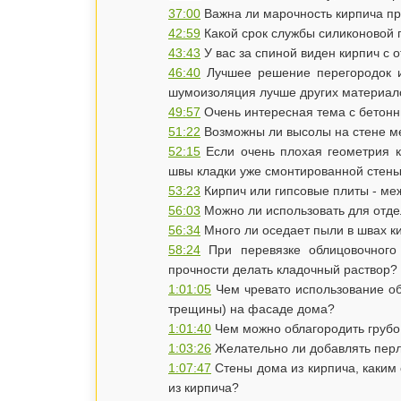
37:00
Важна ли марочность кирпича при
42:59
​Какой срок службы силиконовой 
43:43
У вас за спиной виден кирпич с 
46:40
Лучшее решение перегородок из
шумоизоляция лучше других материал
49:57
Очень интересная тема с бетонн
51:22
Возможны ли высолы на стене м
52:15
Если очень плохая геометрия 
швы кладки уже смонтированной стен
53:23
Кирпич или гипсовые плиты - меж
56:03
Можно ли использовать для отде
56:34
Много ли оседает пыли в швах ки
58:24
При перевязке облицовочного 
прочности делать кладочный раствор?
1:01:05
Чем чревато использование о
трещины) на фасаде дома?
1:01:40
Чем можно облагородить грубо 
1:03:26
Желательно ли добавлять перл
1:07:47
Стены дома из кирпича, каким 
из кирпича?