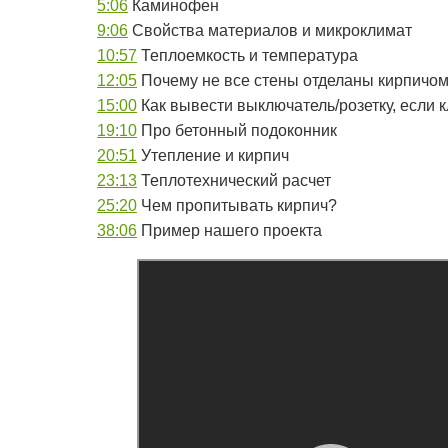
5:06
Каминофен
9:06
Свойства материалов и микроклимат
10:57
Теплоемкость и температура
12:05
Почему не все стены отделаны кирпичо
15:00
Как вывести выключатель/розетку, если к
19:10
Про бетонный подоконник
20:51
Утепление и кирпич
23:13
Теплотехнический расчет
25:20
Чем пропитывать кирпич?
38:06
Пример нашего проекта