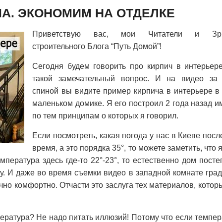
МА. ЭКОНОМИМ НА ОТДЕЛКЕ
Приветствую вас, мои Читатели и Зри
строительного Блога “Путь Домой”!
Сегодня будем говорить про кирпич в интерьере
такой замечательный вопрос. И на видео за
спиной вы видите пример кирпича в интерьере в
маленьком домике. Я его построил 2 года назад 
по тем принципам о которых я говорил.
Если посмотреть, какая погода у нас в Киеве пос
время, а это порядка 35°, то можете заметить, что 
мпература здесь где-то 22°-23°, то естественно дом пост
зу. И даже во время съемки видео в западной комнате гра
чно комфортно. Отчасти это заслуга тех материалов, кото
ература? Не надо питать иллюзий! Потому что если темпер