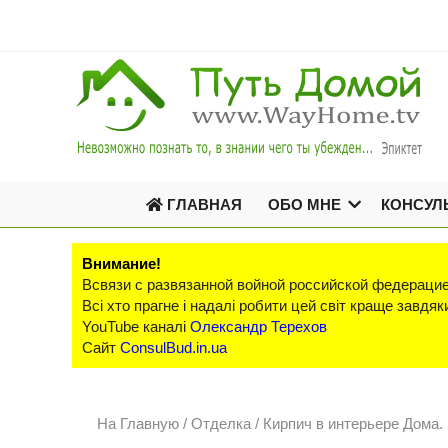
ГЛАВНАЯ
ОБО МНЕ
КОНСУЛ
Внимание!
Всвязи с развязанной войной российской федерацие
Всі хто прагне і надалі робити цей світ краще завд
YouTube каналі
Олександр Терехов
Сайт
ConsulBud.in.ua
На Главную
/
Отделка /
Кирпич в интерьере Дома.