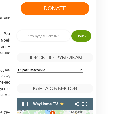
DONATE
тели
. Вот
 моей
 моем
именно
ПОИСК ПО РУБРИКАМ
леднее
Поиск
я сижу
по
епенно
КАРТА ОБЪЕКТОВ
дусник
Рубрикам
рые мы
атура