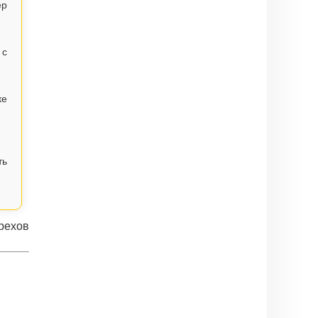
ер
 с
ке
ть
рехов