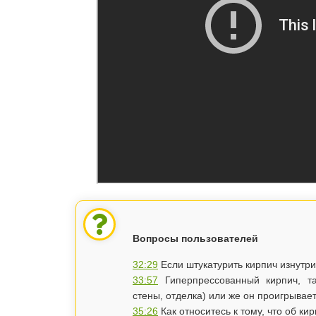
Вопросы пользователей
32:29
Если штукатурить кирпич изнутр
33:57
Гиперпрессованный кирпич, та
стены, отделка) или же он проигрывае
35:26
Как относитесь к тому, что об к