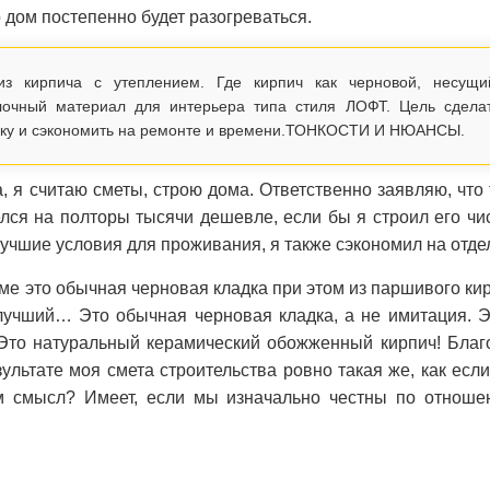
о дом постепенно будет разогреваться.
з кирпича с утеплением. Где кирпич как черновой, несущи
лочный материал для интерьера типа стиля ЛОФТ. Цель сдела
елку и сэкономить на ремонте и времени.ТОНКОСТИ И НЮАНСЫ.
а, я считаю сметы, строю дома. Ответственно заявляю, что
лся на полторы тысячи дешевле, если бы я строил его чис
лучшие условия для проживания, я также сэкономил на отде
оме это обычная черновая кладка при этом из паршивого ки
 лучший… Это обычная черновая кладка, а не имитация. Э
. Это натуральный керамический обожженный кирпич! Благ
зультате моя смета строительства ровно такая же, как есл
том смысл? Имеет, если мы изначально честны по отноше