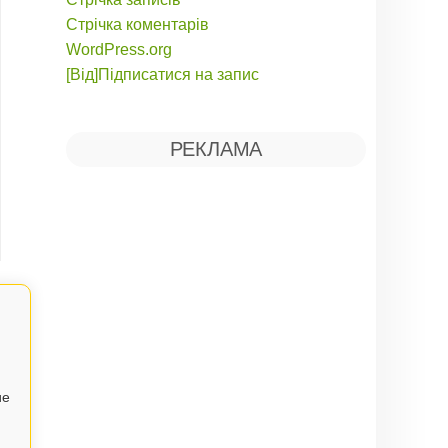
Стрічка коментарів
WordPress.org
[Від]Підписатися на запис
РЕКЛАМА
ие