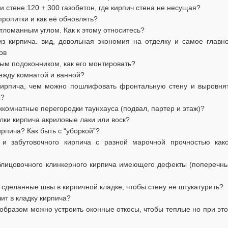
 стене 120 + 300 газобетон, где кирпич стена не несущая?
пропитки и как её обновлять?
отломанным углом. Как к этому относитесь?
 кирпича. вид, довольная экономия на отделку и самое главн
ов
ым подоконником, как его монтировать?
ежду комнатой и ванной?
кирпича, чем можно пошлифовать фронтальную стену и выровня
ы?
комнатные перегородки таунхауса (подвал, партер и этаж)?
лки кирпича акриловые лаки или воск?
рпича? Как быть с “уборкой”?
и забутовочного кирпича с разной марочной прочностью как
блицовочного клинкерного кирпича имеющего дефекты (поперечн
сделанные швы в кирпичной кладке, чтобы стену не штукатурить?
ит в кладку кирпича?
образом можно устроить оконные откосы, чтобы теплые но при эт