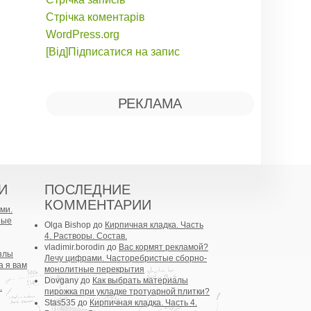
Стрічка коментарів
WordPress.org
[Від]Підписатися на запис
РЕКЛАМА
И
ПОСЛЕДНИЕ
КОММЕНТАРИИ
ми.
ные
Olga Bishop
до
Кирпичная кладка. Часть
4. Растворы. Состав.
vladimir.borodin
до
Вас кормят рекламой?
злы
Лечу цифрами. Часторебристые сборно-
а я вам
монолитные перекрытия
Dovgany
до
Как выбрать материалы
.
пирожка при укладке тротуарной плитки?
Stas535
до
Кирпичная кладка. Часть 4.