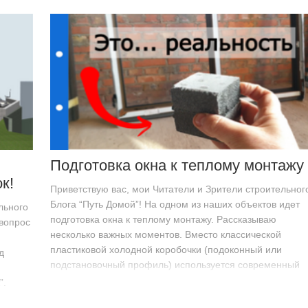
Подготовка окна к теплому монтажу
к!
Приветствую вас, мои Читатели и Зрители строительног
Блога “Путь Домой”! На одном из наших объектов идет
льного
подготовка окна к теплому монтажу. Рассказываю
 вопрос
несколько важных моментов. Вместо классической
пластиковой холодной коробочки (подоконный или
д
подстановочный профиль) используется современный
материал из ПСБ (Неопор).…
”.