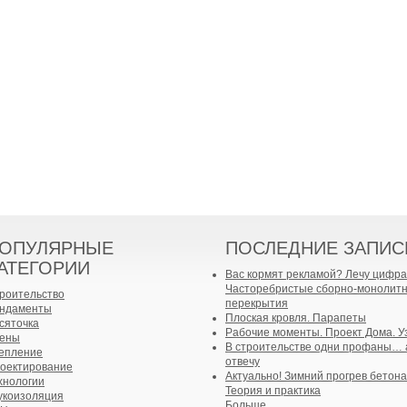
ОПУЛЯРНЫЕ
ПОСЛЕДНИЕ ЗАПИС
АТЕГОРИИ
Вас кормят рекламой? Лечу цифра
Часторебристые сборно-монолит
роительство
перекрытия
ндаменты
Плоская кровля. Парапеты
сяточка
Рабочие моменты. Проект Дома. У
ены
В строительстве одни профаны… 
епление
отвечу
оектирование
Актуально! Зимний прогрев бетона
хнологии
Теория и практика
укоизоляция
Больше...