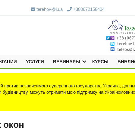
terehov@i.ua
+380672158494
ЬТАЦИИ
УСЛУГИ
ВЕБИНАРЫ
КУРСЫ
БИБЛИ
й против независимого суверенного государства Украина, данны
яки будівництву, можуть отримати мою підтримку на Україномовни
 окон