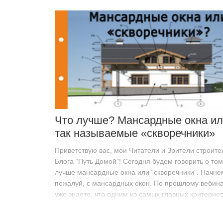
Что лучше? Мансардные окна ил
так называемые «скворечники»
Приветствую вас, мои Читатели и Зрители строите
Блога “Путь Домой”! Сегодня будем говорить о том
лучше мансардные окна или “скворечники”. Начне
пожалуй, с мансардных окон. По прошлому вебин
уже знаете, что одним из самых главных критерие
качества окна…