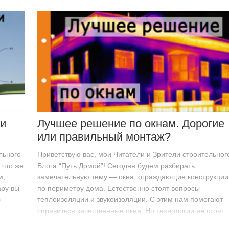
и
Лучшее решение по окнам. Дорогие
или правильный монтаж?
льного
Приветствую вас, мои Читатели и Зрители строительног
 что же
Блога “Путь Домой”! Сегодня будем разбирать
м,
замечательную тему — окна, ограждающие конструкции
ару вы
по периметру дома. Естественно стоят вопросы
в
теплоизоляции и звукоизоляции. С этим нам помогают
справиться качественные окна. Но технологии не стоят
на…