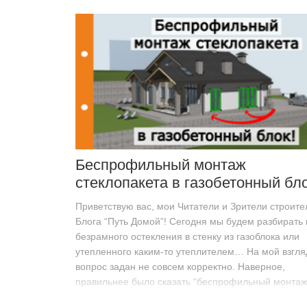
Беспрофильный монтаж
стеклопакета в газобетонный бло
Приветствую вас, мои Читатели и Зрители строите
Блога “Путь Домой”! Сегодня мы будем разбирать
безрамного остекления в стенку из газоблока или
утепленного каким-то утеплителем… На мой взгля
вопрос задан не совсем корректно. Наверное,
правильнее было сказать “беспрофильный монтаж
Потому…