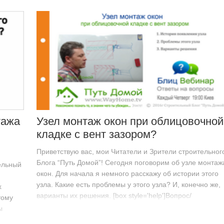
тажа
Узел монтаж окон при облицовочной
кладке с вент зазором?
Приветствую вас, мои Читатели и Зрители строительног
Блога “Путь Домой”! Сегодня поговорим об узле монтаж
ельный
окон. Для начала я немного расскажу об истории этого
узла. Какие есть проблемы у этого узла? И, конечно же,
х
варианты их решения. [box style='help']Вопрос/
тому
Михаил: Узел монтаж…
ы