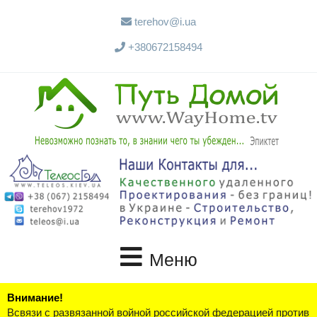
terehov@i.ua
+380672158494
Меню
Внимание!
Всвязи с развязанной войной российской федерацией против