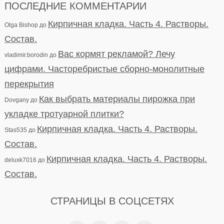
ПОСЛЕДНИЕ КОММЕНТАРИИ
Кирпичная кладка. Часть 4. Растворы.
Olga Bishop
до
Состав.
Вас кормят рекламой? Лечу
vladimir.borodin
до
цифрами. Часторебристые сборно-монолитные
перекрытия
Как выбрать материалы пирожка при
Dovgany
до
укладке тротуарной плитки?
Кирпичная кладка. Часть 4. Растворы.
Stas535
до
Состав.
Кирпичная кладка. Часть 4. Растворы.
deluxk7016
до
Состав.
СТРАНИЦЫ В СОЦСЕТЯХ