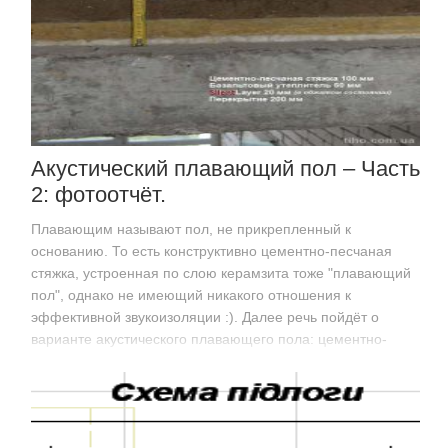
Акустический плавающий пол – Часть
2: фотоотчёт.
Плавающим называют пол, не прикрепленный к
основанию. То есть конструктивно цементно-песчаная
стяжка, устроенная по слою керамзита тоже "плавающий
пол", однако не имеющий никакого отношения к
эффективной звукоизоляции :). Далее речь пойдёт о
варианте акустического плавающего пола: цементно-
песчаная стяжка, устроенная по…