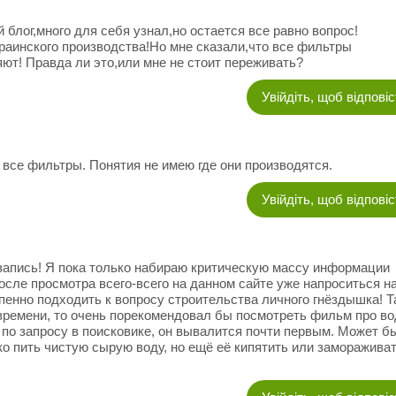
блог,много для себя узнал,но остается все равно вопрос!
раинского производства!Но мне сказали,что все фильтры
яют! Правда ли это,или мне не стоит переживать?
Увійдіть, щоб відпові
 все фильтры. Понятия не имею где они производятся.
Увійдіть, щоб відпові
 запись! Я пока только набираю критическую массу информации
осле просмотра всего-всего на данном сайте уже напроситься н
пенно подходить к вопросу строительства личного гнёздышка! Т
времени, то очень порекомендовал бы посмотреть фильм про во
о по запросу в поисковике, он вывалится почти первым. Может б
ко пить чистую сырую воду, но ещё её кипятить или заморажива