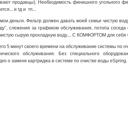
ивают продавцы). Необходимость финишного угольного фи
ся... и тд и тп...
 мои деньги. Фильтр должен давать моей семье чистую вод
ду", слежения за графиком обслуживания, потопа соседа с
ь чистую сырую прохладную воду.... С КОМФОРТОМ для себя 
сего 5 минут своего времени на обслуживание системы по о
нического обслуживания. Без специального оборудова
део о замене картриджа в системе по очистке воды eSpring.