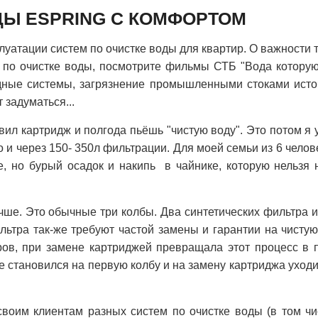
ДЫ ESPRING С КОМФОРТОМ
луатации систем по очистке воды для квартир. О важности 
а по очистке воды, посмотрите фильмы СТБ "Вода которую
дные системы, загрязнение промышленными стоками исто
 задуматься...
ил картридж и полгода пьёшь "чистую воду". Это потом я 
о и через 150- 350л фильтрации. Для моей семьи из 6 челов
, но бурый осадок и накипь в чайнике, которую нельзя 
чше. Это обычные три колбы. Два синтетических фильтра и
льтра так-же требуют частой замены и гарантии на чисту
ров, при замене картриджей превращала этот процесс в п
 становился на первую колбу и на замену картриджа уход
своим клиентам разных систем по очистке воды (в том чи