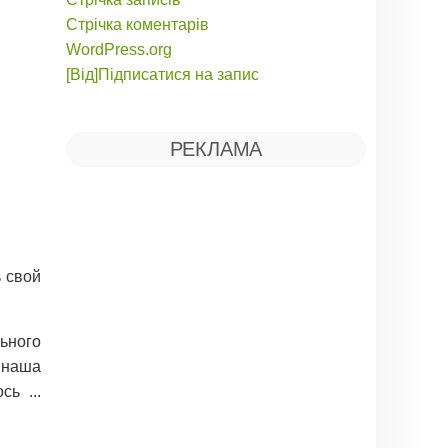
Стрічка коментарів
WordPress.org
[Від]Підписатися на запис
РЕКЛАМА
ь свой
ьного
и наша
ь ...