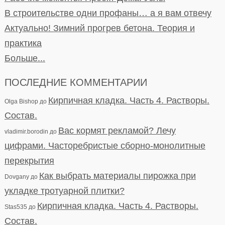
В строительстве одни профаны… а я вам отвечу
Актуально! Зимний прогрев бетона. Теория и
практика
Больше...
ПОСЛЕДНИЕ КОММЕНТАРИИ
Кирпичная кладка. Часть 4. Растворы.
Olga Bishop
до
Состав.
Вас кормят рекламой? Лечу
vladimir.borodin
до
цифрами. Часторебристые сборно-монолитные
перекрытия
Как выбрать материалы пирожка при
Dovgany
до
укладке тротуарной плитки?
Кирпичная кладка. Часть 4. Растворы.
Stas535
до
Состав.