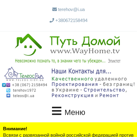
terehov@i.ua
+380672158494
Меню
Внимание!
Всвязи с развязанной войной российской федерацией против