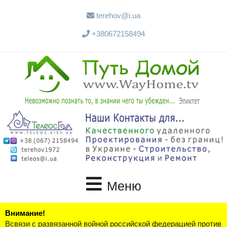
terehov@i.ua
+380672158494
Меню
Внимание!
Всвязи с развязанной войной российской федерацией против