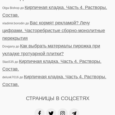
Кирпичная кладка. Часть 4. Растворы.
Olga Bishop
до
Состав.
Вас кормят рекламой? Лечу
vladimir.borodin
до
цифрами. Часторебристые сборно-монолитные
перекрытия
Как выбрать материалы пирожка при
Dovgany
до
укладке тротуарной плитки?
Кирпичная кладка. Часть 4. Растворы.
Stas535
до
Состав.
Кирпичная кладка. Часть 4. Растворы.
deluxk7016
до
Состав.
СТРАНИЦЫ В СОЦСЕТЯХ