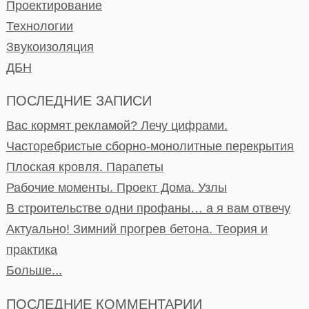
Проектирование
Технологии
Звукоизоляция
ДБН
ПОСЛЕДНИЕ ЗАПИСИ
Вас кормят рекламой? Лечу цифрами.
Часторебристые сборно-монолитные перекрытия
Плоская кровля. Парапеты
Рабочие моменты. Проект Дома. Узлы
В строительстве одни профаны… а я вам отвечу
Актуально! Зимний прогрев бетона. Теория и
практика
Больше...
ПОСЛЕДНИЕ КОММЕНТАРИИ