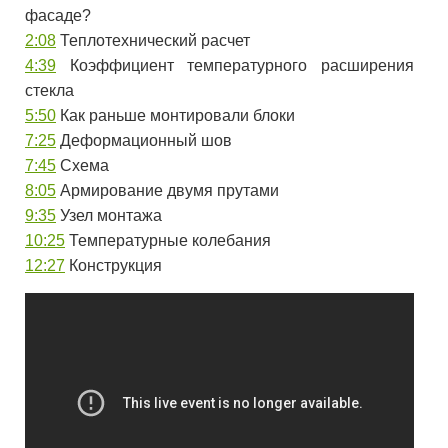
фасаде?
2:08
Теплотехнический расчет
4:39
Коэффициент температурного расширения
стекла
5:50
Как раньше монтировали блоки
7:25
Деформационный шов
7:45
Схема
8:05
Армирование двумя прутами
9:35
Узел монтажа
10:25
Температурные колебания
12:27
Конструкция