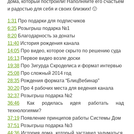
дома, который построили! Наполняйте его счастьем
и радостью для себя и своих близких! 🙂
1:31
​ Про подарки для подписчиков
6:35
​ Розыгрыш подарка №1
8:20
​ Благодарность за донаты
11:40
​ История рождения канала
14:05
​ Про видео, которое скрыто по решению суда
16:13
​ Первое видео возле доски
19:38
​ Про Зигурда Скроделиса и формат интервью
25:08
​ Про сложный 2014 год
28:35
​ Рождения формата “БлицВебинар”
30:20
​ Про 4 рабочих места для ведения канала
32:37
​ Розыгрыш подарка №2
36:46
​ Как родилась идея работать над
технологиями?
37:19
​ Появление принципов работы Системы Дом
37:51
​ Розыгрыш подарка №3
44:36
​ История дома, который заставил задуматься,