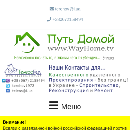
terehov@i.ua
+380672158494
Меню
Внимание!
Всвязи с развязанной войной российской федерацией против