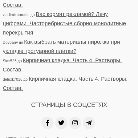
Состав.
Вас кормят рекламой? Лечу
vladimir.borodin
до
цифрами. Часторебристые сборно-монолитные
перекрытия
Как выбрать материалы пирожка при
Dovgany
до
укладке тротуарной плитки?
Кирпичная кладка. Часть 4. Растворы.
Stas535
до
Состав.
Кирпичная кладка. Часть 4. Растворы.
deluxk7016
до
Состав.
СТРАНИЦЫ В СОЦСЕТЯХ