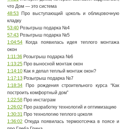
что Дом — это система
48:53
​ Про выступающий цоколь и облицовочную
кладку
53:40
​ Розыгрыш подарка №4
57:43
​ Розыгрыш подарка №5
1:04:54
​ Когда появилась идея теплого монтажа
окон
1:11:36
​ Розыгрыш подарка №6
1:13:25
​ Про выносной монтаж окон
1:14:10
​ Как я делал теплый монтаж окон?
1:17:13
​ Розыгрыш подарка №7
1:18:34
​ Про рождения строительного курса “Как
построить комфортный дом”
1:22:58
​ Про инстаграм
1:26:02
​ Про разработку технологий и оптимизацию
1:30:31
​ Про технологию теплого цоколя
1:36:02
​ Откуда появилась термоотсечка в поясе и
про Глеба Грина