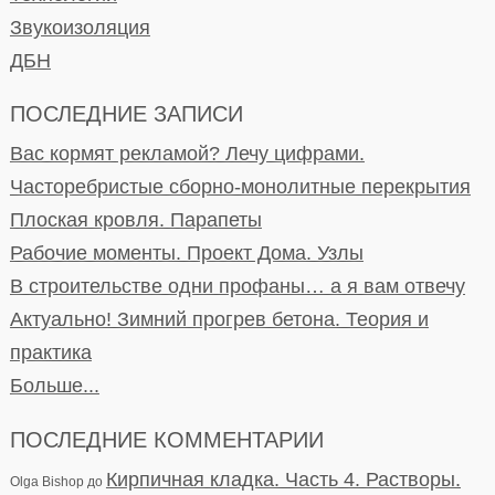
Звукоизоляция
ДБН
ПОСЛЕДНИЕ ЗАПИСИ
Вас кормят рекламой? Лечу цифрами.
Часторебристые сборно-монолитные перекрытия
Плоская кровля. Парапеты
Рабочие моменты. Проект Дома. Узлы
В строительстве одни профаны… а я вам отвечу
Актуально! Зимний прогрев бетона. Теория и
практика
Больше...
ПОСЛЕДНИЕ КОММЕНТАРИИ
Кирпичная кладка. Часть 4. Растворы.
Olga Bishop
до