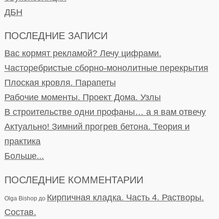
ДБН
ПОСЛЕДНИЕ ЗАПИСИ
Вас кормят рекламой? Лечу цифрами.
Часторебристые сборно-монолитные перекрытия
Плоская кровля. Парапеты
Рабочие моменты. Проект Дома. Узлы
В строительстве одни профаны… а я вам отвечу
Актуально! Зимний прогрев бетона. Теория и
практика
Больше...
ПОСЛЕДНИЕ КОММЕНТАРИИ
Кирпичная кладка. Часть 4. Растворы.
Olga Bishop
до
Состав.