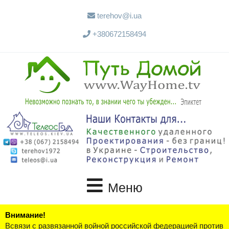
terehov@i.ua
+380672158494
Меню
Внимание!
Всвязи с развязанной войной российской федерацией против