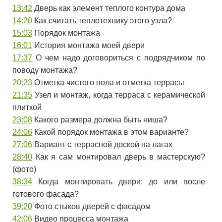
13:42
Дверь как элемент теплого контура дома
14:20
Как считать теплотехнику этого узла?
15:03
Порядок монтажа
16:01
История монтажа моей двери
17:37
О чем надо договориться с подрядчиком по
поводу монтажа?
20:23
Отметка чистого пола и отметка террасы
21:35
Узел и монтаж, когда терраса с керамической
плиткой
23:08
Какого размера должна быть ниша?
24:06
Какой порядок монтажа в этом варианте?
27:06
Вариант с террасной доской на лагах
28:40
Как я сам монтировал дверь в мастерскую?
(фото)
38:34
Когда монтировать двери: до или после
готового фасада?
39:20
Фото стыков дверей с фасадом
42:06
Видео процесса монтажа