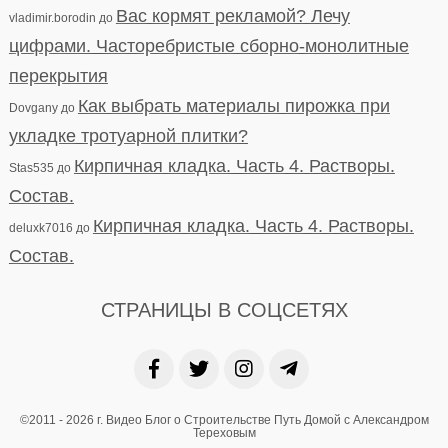
Вас кормят рекламой? Лечу
vladimir.borodin
до
цифрами. Часторебристые сборно-монолитные
перекрытия
Как выбрать материалы пирожка при
Dovgany
до
укладке тротуарной плитки?
Кирпичная кладка. Часть 4. Растворы.
Stas535
до
Состав.
Кирпичная кладка. Часть 4. Растворы.
deluxk7016
до
Состав.
СТРАНИЦЫ В СОЦСЕТЯХ
©2011 - 2026 г. Видео Блог о Строительстве Путь Домой с Александром
Тереховым