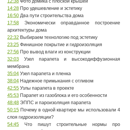
12:38
Фото домика с плоской крышей
14:28
Про удешевление и эстетику
16:50
Два пути строительства дома
17:58
Экономически оправданное построение
архитектуры дома
22:32
Выбираем технологию под эстетику
23:25
Финишное покрытие и гидроизоляция
27:56
Про вывод влаги из конструкции
32:03
Узел парапета и высокодиффузионная
мембрана
35:04
Узел парапета и пленка
38:04
Надежное примыкания с отливом
42:55
Узлы парапета в проекте
45:53
Парапет из газоблока и его особенности
48:48
ЭППС и пароизоляция парапета
50:15
Почему в одной квартире мы использовали 4
слоя гидроизоляции?
54:45
Что пишут строительные нормы про