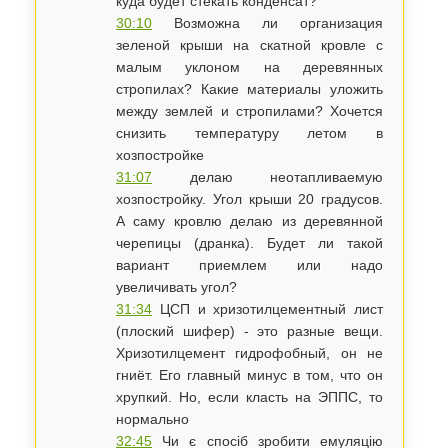
куда будет стекать конденсат?
30:10
Возможна ли организация
зеленой крыши на скатной кровле с
малым уклоном на деревянных
стропилах? Какие материалы уложить
между землей и стропилами? Хочется
снизить температуру летом в
хозпостройке
31:07
делаю неотапливаемую
хозпостройку. Угол крыши 20 градусов.
А саму кровлю делаю из деревянной
черепицы (дранка). Будет ли такой
вариант приемлем или надо
увеличивать угол?
31:34
ЦСП и хризотилцементный лист
(плоский шифер) - это разные вещи.
Хризотилцемент гидрофобный, он не
гниёт. Его главный минус в том, что он
хрупкий. Но, если класть на ЭППС, то
нормально
32:45
Чи є спосіб зробити емуляцію