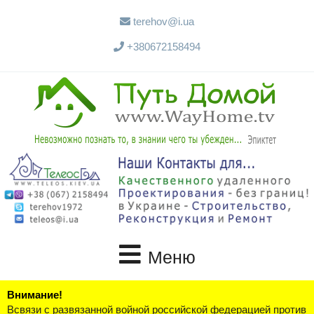
terehov@i.ua
+380672158494
Меню
Внимание!
Всвязи с развязанной войной российской федерацией против