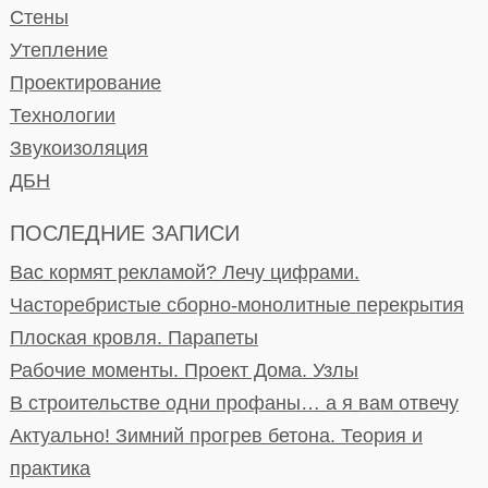
Стены
Утепление
Проектирование
Технологии
Звукоизоляция
ДБН
ПОСЛЕДНИЕ ЗАПИСИ
Вас кормят рекламой? Лечу цифрами.
Часторебристые сборно-монолитные перекрытия
Плоская кровля. Парапеты
Рабочие моменты. Проект Дома. Узлы
В строительстве одни профаны… а я вам отвечу
Актуально! Зимний прогрев бетона. Теория и
практика