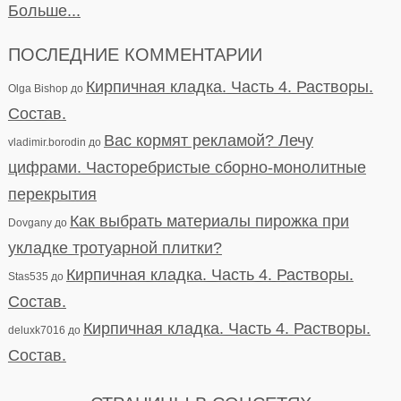
Больше...
ПОСЛЕДНИЕ КОММЕНТАРИИ
Кирпичная кладка. Часть 4. Растворы.
Olga Bishop
до
Состав.
Вас кормят рекламой? Лечу
vladimir.borodin
до
цифрами. Часторебристые сборно-монолитные
перекрытия
Как выбрать материалы пирожка при
Dovgany
до
укладке тротуарной плитки?
Кирпичная кладка. Часть 4. Растворы.
Stas535
до
Состав.
Кирпичная кладка. Часть 4. Растворы.
deluxk7016
до
Состав.