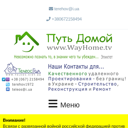
terehov@i.ua
+380672158494
Меню
Внимание!
Всвязи с развязанной войной российской федерацией против