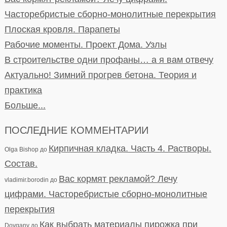
Часторебристые сборно-монолитные перекрытия
Плоская кровля. Парапеты
Рабочие моменты. Проект Дома. Узлы
В строительстве одни профаны… а я вам отвечу
Актуально! Зимний прогрев бетона. Теория и
практика
Больше...
ПОСЛЕДНИЕ КОММЕНТАРИИ
Кирпичная кладка. Часть 4. Растворы.
Olga Bishop
до
Состав.
Вас кормят рекламой? Лечу
vladimir.borodin
до
цифрами. Часторебристые сборно-монолитные
перекрытия
Как выбрать материалы пирожка при
Dovgany
до