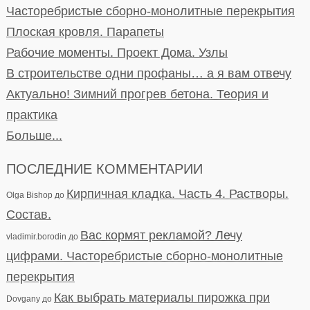
Часторебристые сборно-монолитные перекрытия
Плоская кровля. Парапеты
Рабочие моменты. Проект Дома. Узлы
В строительстве одни профаны… а я вам отвечу
Актуально! Зимний прогрев бетона. Теория и
практика
Больше...
ПОСЛЕДНИЕ КОММЕНТАРИИ
Кирпичная кладка. Часть 4. Растворы.
Olga Bishop
до
Состав.
Вас кормят рекламой? Лечу
vladimir.borodin
до
цифрами. Часторебристые сборно-монолитные
перекрытия
Как выбрать материалы пирожка при
Dovgany
до