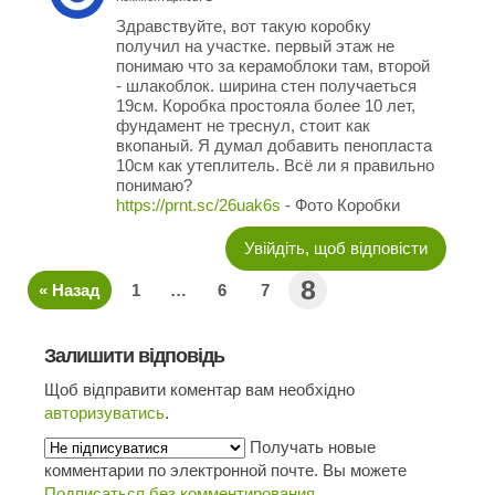
Здравствуйте, вот такую коробку
получил на участке. первый этаж не
понимаю что за керамоблоки там, второй
- шлакоблок. ширина стен получаеться
19см. Коробка простояла более 10 лет,
фундамент не треснул, стоит как
вкопаный. Я думал добавить пенопласта
10см как утеплитель. Всё ли я правильно
понимаю?
https://prnt.sc/26uak6s
- Фото Коробки
Увійдіть, щоб відповісти
8
« Назад
1
…
6
7
Залишити відповідь
Щоб відправити коментар вам необхідно
авторизуватись
.
Получать новые
комментарии по электронной почте. Вы можете
Подписаться без комментирования
.