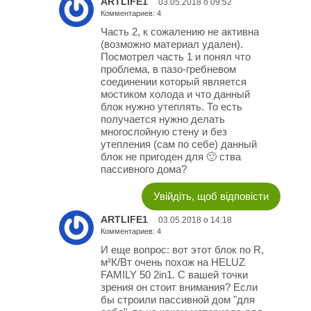
ARTLIFE1
03.05.2018 о 09:52
Комментариев: 4
Часть 2, к сожалению не активна
(возможно материал удален).
Посмотрел часть 1 и понял что
проблема, в пазо-гребневом
соединении который является
мостиком холода и что данный
блок нужно утеплять. То есть
получается нужно делать
многослойную стену и без
утепления (сам по себе) данный
блок не пригоден для 🙂 ства
пассивного дома?
Увійдіть, щоб відповісти
ARTLIFE1
03.05.2018 о 14:18
Комментариев: 4
И еще вопрос: вот этот блок по R,
м²К/Вт очень похож на HELUZ
FAMILY 50 2in1. С вашей точки
зрения он стоит внимания? Если
бы строили пассивной дом "для