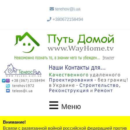
terehov@i.ua
+380672158494
Меню
Внимание!
Всвязи с развязанной войной российской федерацией против