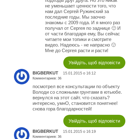
подходы друг друга. Но это никак
не уменьшает ценности того, что
нам дал Сергей Ружинский за
последние годы. Мы заочно
знакомы с 2009 года. И я много раз
получал от Сергея по заднице 🙂 И
от части благодаря ему, Вы сейчас
читаете мои топики и смотрите
видео. Надеюсь - не напрасно 🙂
Мне до Сергея расти и расти!
Увійдіть, щоб відповісти
BIGBERKUT
15.01.2015 о 16:12
Комментариев: 36
посмотрел все консультации по объекту
Володи со сложными грунтами в ютьюбе.
вернулся на этот сайт. что сказать?
интересно, умнО, становится понятнее!
снова гора благодарностей!
Увійдіть, щоб відповісти
BIGBERKUT
15.01.2015 о 16:19
Комментариев: 36