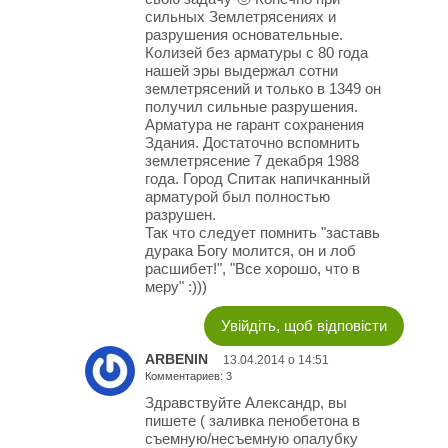
сильных Землетрясениях и
разрушения основательные.
Колизей без арматуры с 80 года
нашей эры выдержал сотни
землетрясений и только в 1349 он
получил сильные разрушения.
Арматура не гарант сохранения
Здания. Достаточно вспомнить
землетрясение 7 декабря 1988
года. Город Спитак напичканный
арматурой был полностью
разрушен.
Так что следует помнить "заставь
дурака Богу молится, он и лоб
расшибет!", "Все хорошо, что в
меру" :)))
Увійдіть, щоб відповісти
ARBENIN
13.04.2014 о 14:51
Комментариев: 3
Здравствуйте Александр, вы
пишете ( заливка пенобетона в
съемную/несъемную опалубку