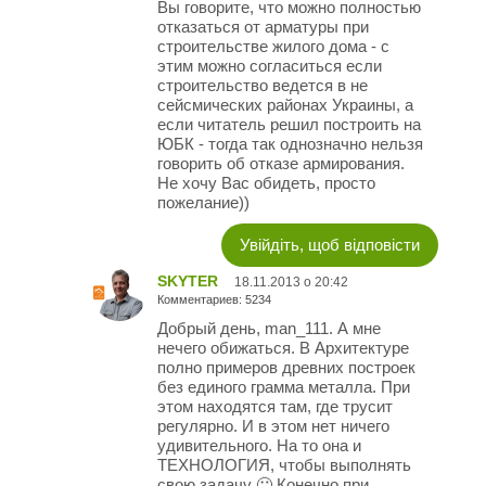
Вы говорите, что можно полностью
отказаться от арматуры при
строительстве жилого дома - с
этим можно согласиться если
строительство ведется в не
сейсмических районах Украины, а
если читатель решил построить на
ЮБК - тогда так однозначно нельзя
говорить об отказе армирования.
Не хочу Вас обидеть, просто
пожелание))
Увійдіть, щоб відповісти
SKYTER
18.11.2013 о 20:42
Комментариев: 5234
Добрый день, man_111. А мне
нечего обижаться. В Архитектуре
полно примеров древних построек
без единого грамма металла. При
этом находятся там, где трусит
регулярно. И в этом нет ничего
удивительного. На то она и
ТЕХНОЛОГИЯ, чтобы выполнять
свою задачу 🙂 Конечно при