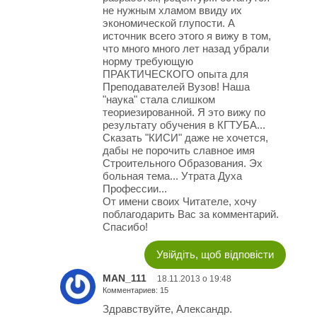
не нужным хламом ввиду их
экономической глупости. А
источник всего этого я вижу в том,
что много много лет назад убрали
норму требующую
ПРАКТИЧЕСКОГО опыта для
Преподавателей Вузов! Наша
"наука" стала слишком
теориезированной. Я это вижу по
результату обучения в КГТУБА...
Сказать "КИСИ" даже не хочется,
дабы не порочить славное имя
Строительного Образования. Эх
больная тема... Утрата Духа
Профессии...
От имени своих Читателе, хочу
поблагодарить Вас за комментарий.
Спасибо!
Увійдіть, щоб відповісти
MAN_111
18.11.2013 о 19:48
Комментариев: 15
Здравствуйте, Александр.