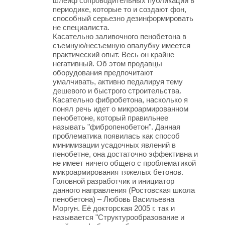
шлейф сопроводительных публикаций в
периодике, которые то и создают фон,
способный серьезно дезинформировать
не специалиста.
Касательно заливочного пенобетона в
съемную/несъемную опалубку имеется
практический опыт. Весь он крайне
негативный. Об этом продавцы
оборудования предпочитают
умалчивать, активно педалируя тему
дешевого и быстрого строительства.
Касательно фибробетона, насколько я
понял речь идет о микроармированном
пенобетоне, который правильнее
называть "фибропенобетон". Данная
проблематика появилась как способ
минимизации усадочных явлений в
пенобетне, она достаточно эффективна и
не имеет ничего общего с проблематикой
микроармирования тяжелых бетонов.
Головной разработчик и инициатор
данного направления (Ростовская школа
пенобетона) – Любовь Васильевна
Моргун. Её докторская 2005 г. так и
называется "Структурообразование и