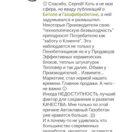
🙂 Спасибо, Сергей! Хоть и не моя
сфера, но ввиду публикаций о
Бетоле
и
Газофибробетоне
, о ней
задумывался и размышлял.
Некоторые Производители свою
"технологическую безвыходность"
преподносят Потребителю как
"заботу о Клиенте". Это
наблюдается не только у
Пенобетонщиков но и у Продавцов
Эффективных керамических
блоков, теплых штукатурок
Тепловер и так далее. Обман у
Производителей... Извините...
Маркетинг, стал нормой нашего
времени. Главное продажи. А чего -
не важно 🙂
Иногда НЕДОСТУПНОСТЬ лучший
фактор для сохранения и развития
КАЧЕСТВА. Мне только по этой
причине Автоклавный Газобетон
уже нравится больше. :)))
И я почему-то не удивлюсь что
большинство современных
разработок, рецептур... останутся