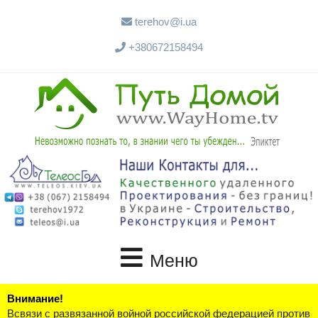
terehov@i.ua
+380672158494
Меню
Внимание!
Всвязи с развязанной войной российской федерацией против