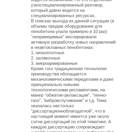
узкоспециализированный разговор,
который давно ведется на
специализированных ресурсах.
В поисках выхода из данной ситуации (а
объемы продаж оборудования для
пенобетона упали примерно в 10 раз)
"непримеримые" инспирировали
активную разработку новых направлений
в неавтоклавных пенобетонах:
1. низкоплотные
2. заливочные
3. микроармированные
Кроме того традиционная технология
производства обогащается
механохимическими переделами и даже
принципиально новыми
технологическими регламентами, на
манер "обжатие-релаксация", "пенно-
газо", "вибровспучивание" и т.д. Тема
оказалась настолько
"диссертационноблагодатной", что в
настоящий момент имеется уже около
сотни диссертаций по этой тематике. А
каждую диссертацию сопровождает