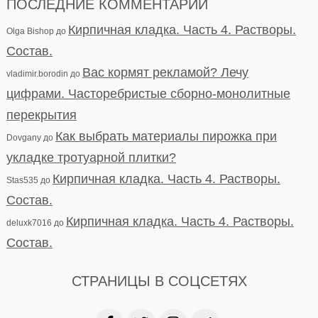
ПОСЛЕДНИЕ КОММЕНТАРИИ
Кирпичная кладка. Часть 4. Растворы.
Olga Bishop
до
Состав.
Вас кормят рекламой? Лечу
vladimir.borodin
до
цифрами. Часторебристые сборно-монолитные
перекрытия
Как выбрать материалы пирожка при
Dovgany
до
укладке тротуарной плитки?
Кирпичная кладка. Часть 4. Растворы.
Stas535
до
Состав.
Кирпичная кладка. Часть 4. Растворы.
deluxk7016
до
Состав.
СТРАНИЦЫ В СОЦСЕТЯХ