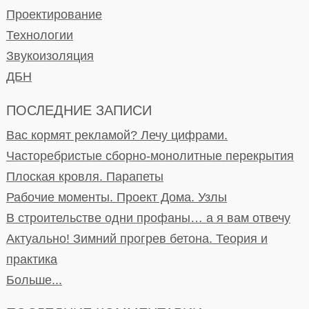
Проектирование
Технологии
Звукоизоляция
ДБН
ПОСЛЕДНИЕ ЗАПИСИ
Вас кормят рекламой? Лечу цифрами.
Часторебристые сборно-монолитные перекрытия
Плоская кровля. Парапеты
Рабочие моменты. Проект Дома. Узлы
В строительстве одни профаны… а я вам отвечу
Актуально! Зимний прогрев бетона. Теория и
практика
Больше...