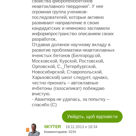
свойства фибропенобетонов
неавтоклавного твердения". У нее
огромная группа учеников-
последователей, которые активно
развивают направление в своих
кандидатских и немножко заспамили
информпространство описанием своих
разработок.
Отдавая должное научному вкладу в
развитие проблематики неавтоклавных
ячеистых бетонов (Белгородсой,
Московской, Курской, Ростовской,
Орловской, С._Петербургской,
Новосибирской, Ставропольской,
Харьковской) школ следует, однако,
честно признать – автоклавные
ячбетоны (газосиликат) побеждаю
вчистую.
- Авантюра не удалась, за попытку –
спасибо (С)
Увійдіть, щоб відповісти
SKYTER
18.11.2013 о 18:34
Комментариев: 5234