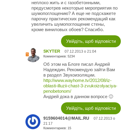
неплохо жить и с газобетонными,
предусмотрев некоторые мероприятия по
шумопоглощению? А еще не подскажете
парочку практических рекомендаций как
увеличить шумопоглощение стены,
кроме виниловых обоев? Спасибо.
Увійдіть, щоб відповісти
SKYTER
07.12.2013 о 21:04
Комментариев: 5234
Об этом на Блоге писал Андрей
Надеждин. Рекомендую зайти Вам
в раздел Звукоизоляции.
http://www.wayhome.tv/2012/08/iz-
oblasti-illuzii-chast-3-zvukoizolyaciya-
penobetonom/
Андрей дока в данном вопросе 🙂
Увійдіть, щоб відповісти
9159604014@MAIL.RU
07.12.2013 о
21:17
Комментариев: 15