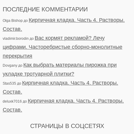
ПОСЛЕДНИЕ КОММЕНТАРИИ
Кирпичная кладка. Часть 4. Растворы.
Olga Bishop
до
Состав.
Вас кормят рекламой? Лечу
vladimir.borodin
до
цифрами. Часторебристые сборно-монолитные
перекрытия
Как выбрать материалы пирожка при
Dovgany
до
укладке тротуарной плитки?
Кирпичная кладка. Часть 4. Растворы.
Stas535
до
Состав.
Кирпичная кладка. Часть 4. Растворы.
deluxk7016
до
Состав.
СТРАНИЦЫ В СОЦСЕТЯХ