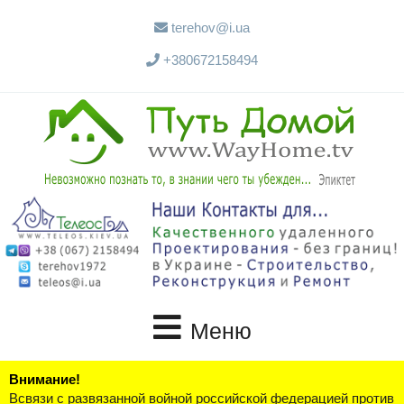
terehov@i.ua
+380672158494
Меню
Внимание!
Всвязи с развязанной войной российской федерацией против