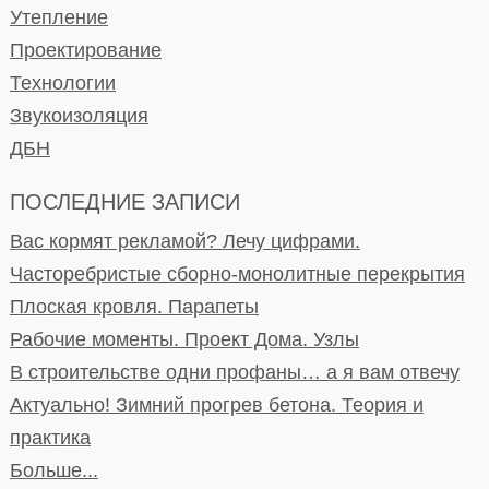
Утепление
Проектирование
Технологии
Звукоизоляция
ДБН
ПОСЛЕДНИЕ ЗАПИСИ
Вас кормят рекламой? Лечу цифрами.
Часторебристые сборно-монолитные перекрытия
Плоская кровля. Парапеты
Рабочие моменты. Проект Дома. Узлы
В строительстве одни профаны… а я вам отвечу
Актуально! Зимний прогрев бетона. Теория и
практика
Больше...