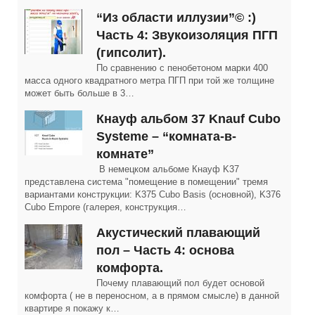
“Из области иллузии”© :)
Часть 4: Звукоизоляция ПГП
(гипсолит).
По сравнению с пенобетоном марки 400
масса одного квадратного метра ПГП при той же толщине
может быть больше в 3…
Кнауф альбом 37 Knauf Cubo
Systeme – “комната-в-
комнате”
В немецком альбоме Кнауф K37
представлена система "помещение в помещении" тремя
вариантами конструкции: K375 Cubo Basis (основной), K376
Cubo Empore (галерея, конструкция…
Акустический плавающий
пол – Часть 4: основа
комфорта.
Почему плавающий пол будет основой
комфорта ( не в переносном, а в прямом смысле) в данной
квартире я покажу к…