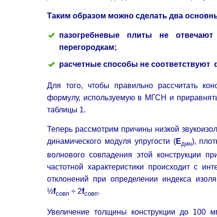
Таким образом можно сделать два основн
пазогребневые плиты не отвечают
перегородкам;
расчетные способы не соответствуют 
Для того, чтобы правильно рассчитать кон
формулу, используемую в МГСН и приравня
таблицы 1.
Теперь рассмотрим причины низкой звукоизол
динамического модуля упругости (
Е
), плот
дин
волнового совпадения этой конструкции пр
частотной характеристики происходит с ин
отклонений при определении индекса изол
½
f
÷ 2
f
.
совп
совп
Увеличение толщины конструкции до 100 мм