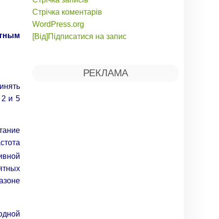
Стрічка коментарів
WordPress.org
тным
[Від]Підписатися на запис
РЕКЛАМА
инять
 2 и 5
тание
астота
ивной
ятных
азоне
одной