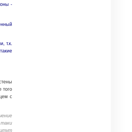
роны -
енный
 т.к.
такие
стены
е того
щем с
чение
 таки
титут