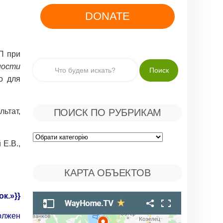
DONATE
П при
ности
то для
ьтат,
ПОИСК ПО РУБРИКАМ
Поиск
Е.В.,
по
КАРТА ОБЪЕКТОВ
Рубрикам
ок.
»}}
олжен