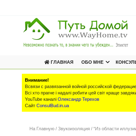
ГЛАВНАЯ
ОБО МНЕ
КОНСУЛ
Внимание!
Всвязи с развязанной войной российской федерацие
Всі хто прагне і надалі робити цей світ краще завд
YouTube каналі
Олександр Терехов
Сайт
ConsulBud.in.ua
На Главную
/
Звукоизоляция /
“Из области иллузии