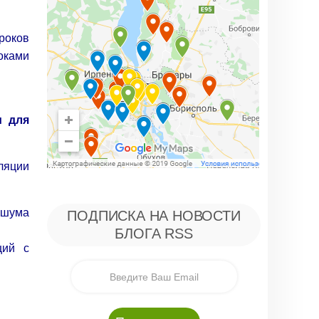
роков
оками
м для
ляции
 шума
ПОДПИСКА НА НОВОСТИ
БЛОГА RSS
ций с