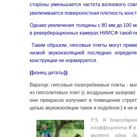
стороны уменьшается частота волнового со
увеличивается поверхностная плотность конст
Однако увеличения толщины с 80 мм до 100 
в реверберационных камерах НИИСФ такой п
Таким образом, гипсовые плиты могут примен
низкой звукоизоляцией последних определ
конструкции не нормируются
.
{{
конец цитаты
}}
Вкратце: гипсовые пазогребневые плиты - ма
из гипсолитовых плит (с воздушным зазором) 
они прекрасно излучают в помещение струк
целью звукоизоляции такое и подобное:) я не 
P.S. Я благодаре
коэффициента
К
в 
муляет одна дет