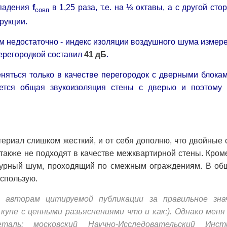
впадения
f
в 1,25 раза, т.е. на ⅓ октавы, а с другой сто
совп
рукции.
мм
недостаточно
- индекс изоляции воздушного шума измер
ерегородкой составил
41 дБ
.
яться только в качестве перегородок с дверными блоками,
яется общая звукоизоляция стены с дверью и поэтому 
териал слишком жесткий, и от себя дополню, что двойные 
также не подходят в качестве межквартирной стены. Кром
турный шум, проходящий по смежным ограждениям. В об
использую.
н авторам цитируемой публикации за правильное зна
купе с ценными разъяснениями что и как:). Однако меня
аль: московский Научно-Исследовательский Инс