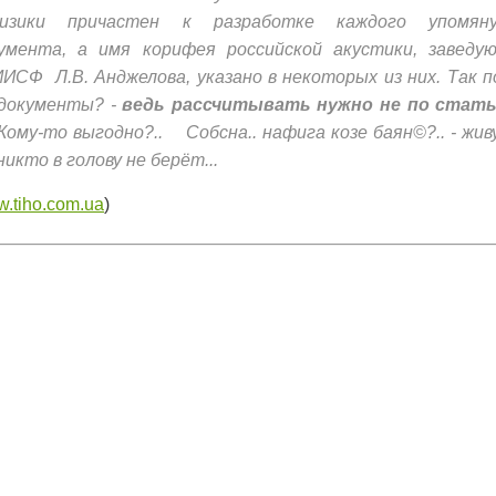
изики причастен к разработке каждого упомяну
умента, а имя корифея российской акустики, заведу
НИИСФ
Л.
В. Анджелова, указано в некоторых из них. Так 
 документы? -
ведь рассчитывать нужно не по стать
. Кому-то выгодно?.. Собсна.. нафига козе баян©?.. - жив
икто в голову не берёт...
.tiho.com.ua
)