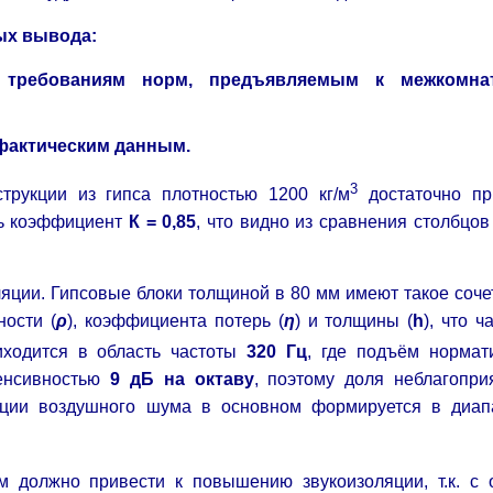
ых вывода:
 требованиям норм, предъявляемым к межкомна
фактическим данным.
3
струкции из гипса плотностью 1200 кг/м
достаточно пр
ть коэффициент
К = 0,85
, что видно из сравнения столбцов
яции. Гипсовые блоки толщиной в 80 мм имеют такое соче
ности (
ρ
), коэффициента потерь (
η
) и толщины (
h
), что ч
иходится в область частоты
320 Гц
, где подъём нормат
тенсивностью
9 дБ на октаву
, поэтому доля неблагопри
яции воздушного шума в основном формируется в диап
 должно привести к повышению звукоизоляции, т.к. с 