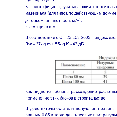
n
K - коэффициент, учитывающий относительн
материала (для гипса по действующим докуме
3
ρ
- объёмная плотность кг/м
;
h - толщина в м.
В соответствии с СП 23-103-2003 г. индекс из
Rw = 37
•
lg m + 55
•
lg K - 43 дБ
Как видно из таблицы расхождение расчётны
применение этих блоков в строительстве.
В действительности для получения правильн
равным 0,85 и тогда для гипсовых плит резул