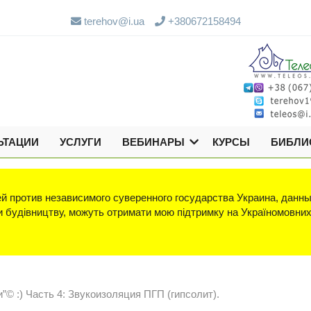
terehov@i.ua
+380672158494
ЬТАЦИИ
УСЛУГИ
ВЕБИНАРЫ
КУРСЫ
БИБЛИ
й против независимого суверенного государства Украина, данны
яки будівництву, можуть отримати мою підтримку на Україномовни
”© :) Часть 4: Звукоизоляция ПГП (гипсолит).