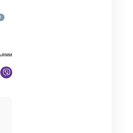
И
зьями