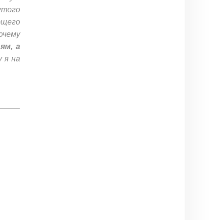
того
ющего
почему
ям, а
у
я
на