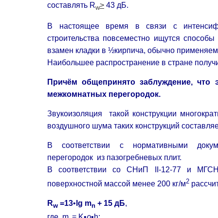
составлять R
>
43 дБ.
w
В настоящее время в связи с интенсифи
строительства повсеместно ищутся способы
взамен кладки в ½кирпича, обычно применяем
Наибольшее распространение в стране получи
Причём общепринято заблуждение, что 
межкомнатных перегородок.
Звукоизоляция такой конструкции многокра
воздушного шума таких конструкций составляет
В соответствии с нормативными докум
перегородок из пазогребневых плит.
В соответствии со СНиП II-12-77 и МГСН
2
поверхностной массой менее 200 кг/м
рассчи
R
=13
•
lg m
+ 15 дБ
w
n
где m
= K•
ρ
•h;