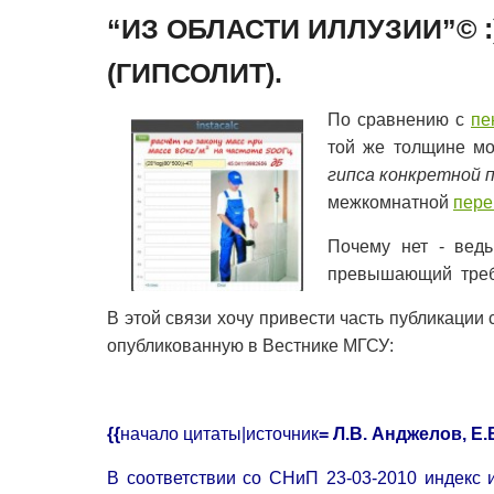
“ИЗ ОБЛАСТИ ИЛЛУЗИИ”© :
(ГИПСОЛИТ).
По сравнению с
пе
той же толщине м
гипса конкретной 
межкомнатной
пере
Почему нет - ведь
превышающий требов
В этой связи хочу привести часть публикаци
опубликованную в Вестнике МГСУ:
{{
начало цитаты|источник
=
Л.В.
Анджелов,
Е.
В соответствии со СНиП 23-03-2010 инде
к
с 