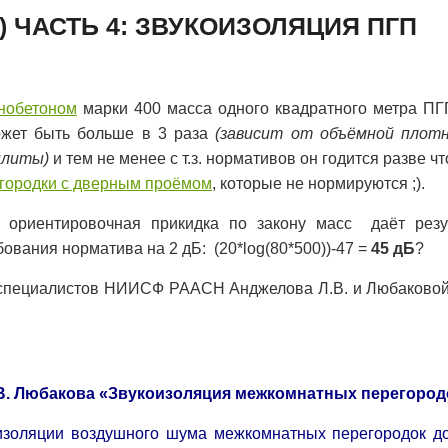
) ЧАСТЬ 4: ЗВУКОИЗОЛЯЦИЯ ПГП
нобетоном
марки 400 масса одного квадратного метра ПГ
ожет быть больше в 3 раза
(зависит от объёмной плот
плиты)
и тем не менее с т.з. нормативов он годится разве ч
городки с дверным проёмом
, которые не нормируются ;).
 ориентировочная прикидка по закону масс даёт резул
ания норматива на 2 дБ: (20*log(80*500))-47 =
45 дБ
?
и специалистов НИИСФ РААСН Анджелова Л.В. и Любаковой 
В
.
Любакова
«
Звукоизоляция межкомнатных перегород
изоляции воздушного шума межкомнатных перегородок д