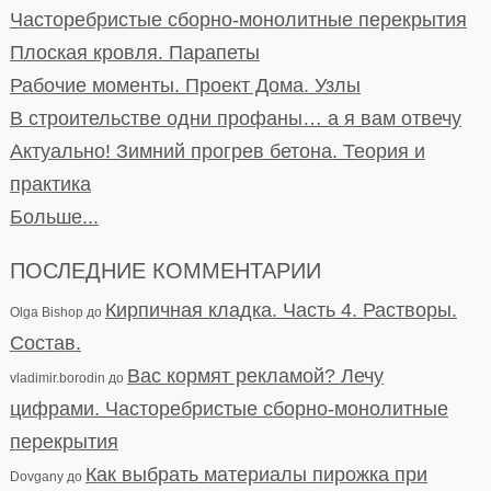
Часторебристые сборно-монолитные перекрытия
Плоская кровля. Парапеты
Рабочие моменты. Проект Дома. Узлы
В строительстве одни профаны… а я вам отвечу
Актуально! Зимний прогрев бетона. Теория и
практика
Больше...
ПОСЛЕДНИЕ КОММЕНТАРИИ
Кирпичная кладка. Часть 4. Растворы.
Olga Bishop
до
Состав.
Вас кормят рекламой? Лечу
vladimir.borodin
до
цифрами. Часторебристые сборно-монолитные
перекрытия
Как выбрать материалы пирожка при
Dovgany
до