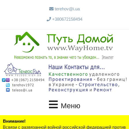
terehov@i.ua
+380672158494
Меню
Внимание!
Всвязи с развязанной войной российской федерацией против