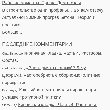
Рабочие моменты. Проект Дома. Узлы
В строительстве одни профаны… а я вам отвечу
Актуально! Зимний прогрев бетона. Теория и
практика
Больше...
ПОСЛЕДНИЕ КОММЕНТАРИИ
Кирпичная кладка. Часть 4. Растворы.
Olga Bishop
до
Состав.
Вас кормят рекламой? Лечу
vladimir.borodin
до
цифрами. Часторебристые сборно-монолитные
перекрытия
Как выбрать материалы пирожка при
Dovgany
до
укладке тротуарной плитки?
Кирпичная кладка. Часть 4. Растворы.
Stas535
до