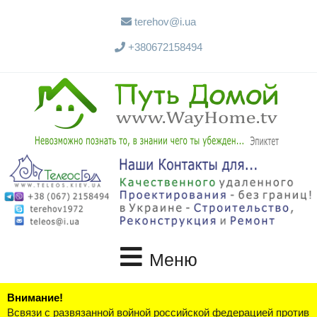
terehov@i.ua
+380672158494
Меню
Внимание!
Всвязи с развязанной войной российской федерацией против