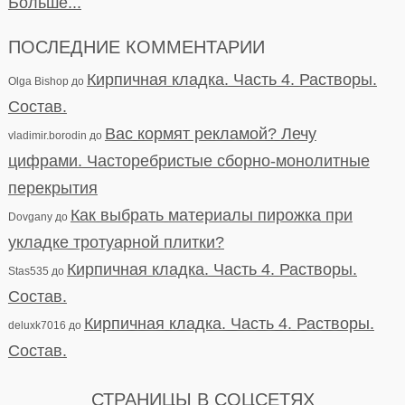
Больше...
ПОСЛЕДНИЕ КОММЕНТАРИИ
Кирпичная кладка. Часть 4. Растворы.
Olga Bishop
до
Состав.
Вас кормят рекламой? Лечу
vladimir.borodin
до
цифрами. Часторебристые сборно-монолитные
перекрытия
Как выбрать материалы пирожка при
Dovgany
до
укладке тротуарной плитки?
Кирпичная кладка. Часть 4. Растворы.
Stas535
до
Состав.
Кирпичная кладка. Часть 4. Растворы.
deluxk7016
до
Состав.
СТРАНИЦЫ В СОЦСЕТЯХ