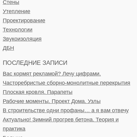
Стены
Утепление
Проектирование
Технологии
Звукоизоляция
ДБН
ПОСЛЕДНИЕ ЗАПИСИ
Вас кормят рекламой? Лечу цифрами.
Часторебристые сборно-монолитные перекрытия
Плоская кровля. Парапеты
Рабочие моменты. Проект Дома. Узлы
В строительстве одни профаны… а я вам отвечу
Актуально! Зимний прогрев бетона. Теория и
практика