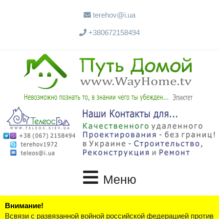
terehov@i.ua
+380672158494
Меню
Внимание!
Всвязи с развязанной войной российской федерацией против