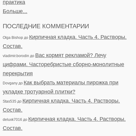
практика
Больше...
ПОСЛЕДНИЕ КОММЕНТАРИИ
Кирпичная кладка. Часть 4. Растворы.
Olga Bishop
до
Состав.
Вас кормят рекламой? Лечу
vladimir.borodin
до
цифрами. Часторебристые сборно-монолитные
перекрытия
Как выбрать материалы пирожка при
Dovgany
до
укладке тротуарной плитки?
Кирпичная кладка. Часть 4. Растворы.
Stas535
до
Состав.
Кирпичная кладка. Часть 4. Растворы.
deluxk7016
до
Состав.