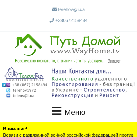
terehov@i.ua
+380672158494
Меню
Внимание!
Всвязи с развязанной войной российской федерацией против