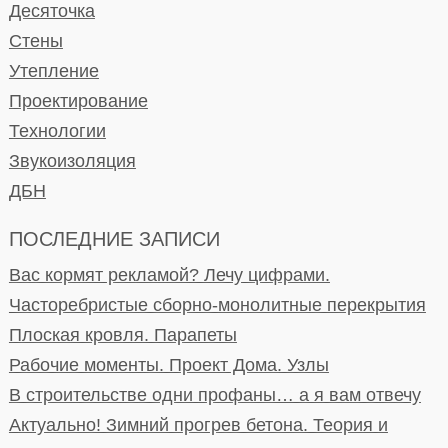
Десяточка
Стены
Утепление
Проектирование
Технологии
Звукоизоляция
ДБН
ПОСЛЕДНИЕ ЗАПИСИ
Вас кормят рекламой? Лечу цифрами.
Часторебристые сборно-монолитные перекрытия
Плоская кровля. Парапеты
Рабочие моменты. Проект Дома. Узлы
В строительстве одни профаны… а я вам отвечу
Актуально! Зимний прогрев бетона. Теория и