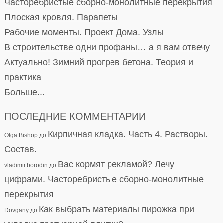
Часторебристые сборно-монолитные перекрытия
Плоская кровля. Парапеты
Рабочие моменты. Проект Дома. Узлы
В строительстве одни профаны… а я вам отвечу
Актуально! Зимний прогрев бетона. Теория и
практика
Больше...
ПОСЛЕДНИЕ КОММЕНТАРИИ
Кирпичная кладка. Часть 4. Растворы.
Olga Bishop
до
Состав.
Вас кормят рекламой? Лечу
vladimir.borodin
до
цифрами. Часторебристые сборно-монолитные
перекрытия
Как выбрать материалы пирожка при
Dovgany
до