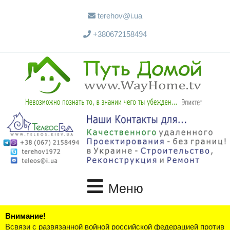
terehov@i.ua
+380672158494
Меню
Внимание!
Всвязи с развязанной войной российской федерацией против