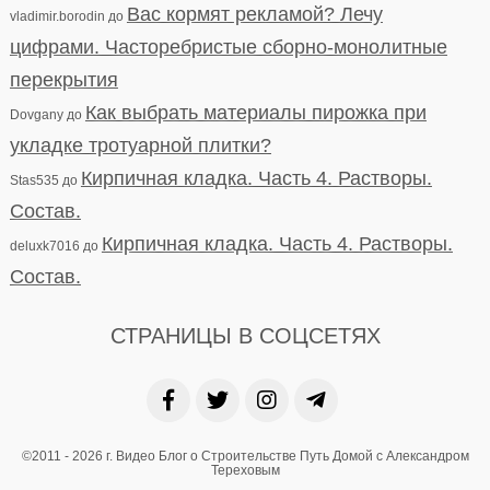
Вас кормят рекламой? Лечу
vladimir.borodin
до
цифрами. Часторебристые сборно-монолитные
перекрытия
Как выбрать материалы пирожка при
Dovgany
до
укладке тротуарной плитки?
Кирпичная кладка. Часть 4. Растворы.
Stas535
до
Состав.
Кирпичная кладка. Часть 4. Растворы.
deluxk7016
до
Состав.
СТРАНИЦЫ В СОЦСЕТЯХ
©2011 - 2026 г. Видео Блог о Строительстве Путь Домой с Александром
Тереховым