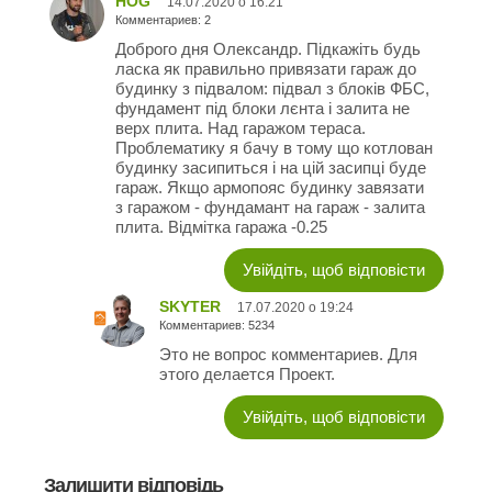
HOG
14.07.2020 о 16:21
Комментариев: 2
Доброго дня Олександр. Підкажіть будь
ласка як правильно привязати гараж до
будинку з підвалом: підвал з блоків ФБС,
фундамент під блоки лєнта і залита не
верх плита. Над гаражом тераса.
Проблематику я бачу в тому що котлован
будинку засипиться і на цій засипці буде
гараж. Якщо армопояс будинку завязати
з гаражом - фундамант на гараж - залита
плита. Відмітка гаража -0.25
Увійдіть, щоб відповісти
SKYTER
17.07.2020 о 19:24
Комментариев: 5234
Это не вопрос комментариев. Для
этого делается Проект.
Увійдіть, щоб відповісти
Залишити відповідь