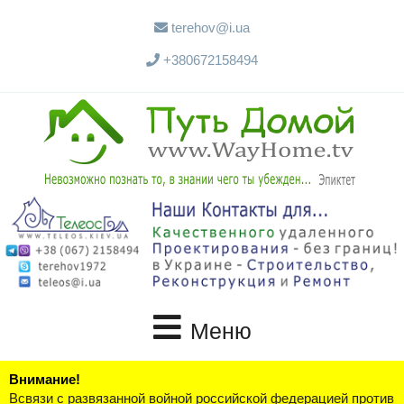
terehov@i.ua
+380672158494
Меню
Внимание!
Всвязи с развязанной войной российской федерацией против