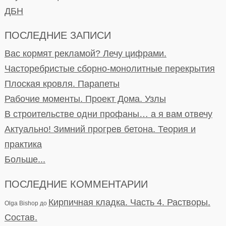
ДБН
ПОСЛЕДНИЕ ЗАПИСИ
Вас кормят рекламой? Лечу цифрами.
Часторебристые сборно-монолитные перекрытия
Плоская кровля. Парапеты
Рабочие моменты. Проект Дома. Узлы
В строительстве одни профаны… а я вам отвечу
Актуально! Зимний прогрев бетона. Теория и
практика
Больше...
ПОСЛЕДНИЕ КОММЕНТАРИИ
Кирпичная кладка. Часть 4. Растворы.
Olga Bishop
до
Состав.