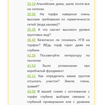
33:19
Альпийские дома, шале почти все
на склонах
33:56
На торфе наверное очень
высокие требования по герметичности
сетей (вода,канава)?
35:35
А что насчет высокого уровня
грунтовых вод?
36:40
Безопасно ли понижать УГВ на
торфах? ВЕдь торф горит даже на
глубине
41:25
Посоветуйте литературу по
геологии
41:53
Было упоминание про
коробчатый фундамент
42:12
Как определить каким грунтов
отсыпать участок? Земля, глина,
гравий?
43:06
В вашей схеме с котлованом с
торфе глубина выборки связана с
глубиной промерзания или с уровнем