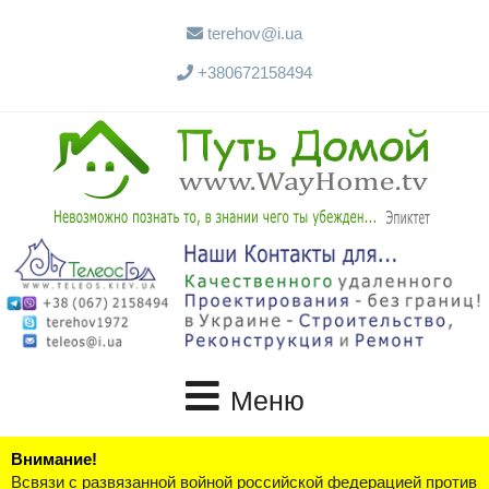
terehov@i.ua
+380672158494
Меню
Внимание!
Всвязи с развязанной войной российской федерацией против