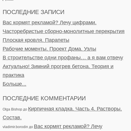
ПОСЛЕДНИЕ ЗАПИСИ
Вас кормят рекламой? Лечу цифрами.
Часторебристые сборно-монолитные перекрытия
Плоская кровля. Парапеты
Рабочие моменты. Проект Дома. Узлы
В строительстве одни профаны… а я вам отвечу
Актуально! Зимний прогрев бетона. Теория и
практика
Больше...
ПОСЛЕДНИЕ КОММЕНТАРИИ
Кирпичная кладка. Часть 4. Растворы.
Olga Bishop
до
Состав.
Вас кормят рекламой? Лечу
vladimir.borodin
до