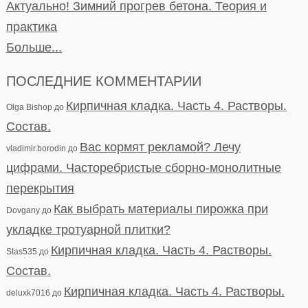
Актуально! Зимний прогрев бетона. Теория и
практика
Больше...
ПОСЛЕДНИЕ КОММЕНТАРИИ
Кирпичная кладка. Часть 4. Растворы.
Olga Bishop
до
Состав.
Вас кормят рекламой? Лечу
vladimir.borodin
до
цифрами. Часторебристые сборно-монолитные
перекрытия
Как выбрать материалы пирожка при
Dovgany
до
укладке тротуарной плитки?
Кирпичная кладка. Часть 4. Растворы.
Stas535
до
Состав.
Кирпичная кладка. Часть 4. Растворы.
deluxk7016
до