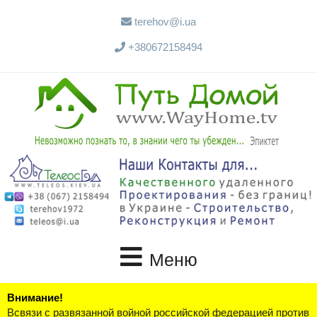
terehov@i.ua
+380672158494
Меню
Внимание!
Всвязи с развязанной войной российской федерацией против