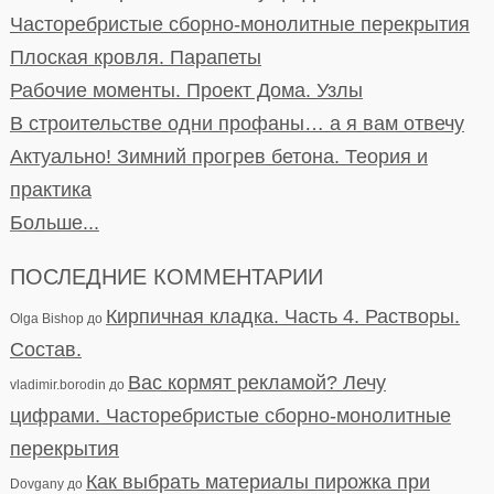
Часторебристые сборно-монолитные перекрытия
Плоская кровля. Парапеты
Рабочие моменты. Проект Дома. Узлы
В строительстве одни профаны… а я вам отвечу
Актуально! Зимний прогрев бетона. Теория и
практика
Больше...
ПОСЛЕДНИЕ КОММЕНТАРИИ
Кирпичная кладка. Часть 4. Растворы.
Olga Bishop
до
Состав.
Вас кормят рекламой? Лечу
vladimir.borodin
до
цифрами. Часторебристые сборно-монолитные
перекрытия
Как выбрать материалы пирожка при
Dovgany
до