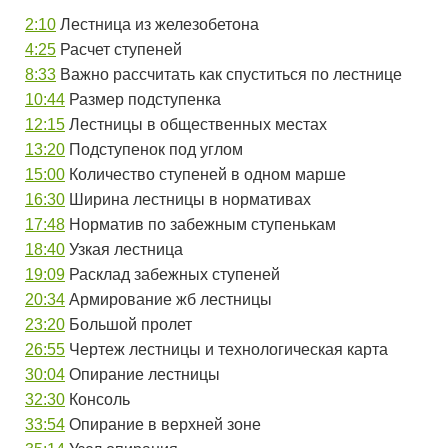
2:10
Лестница из железобетона
4:25
Расчет ступеней
8:33
Важно рассчитать как спуститься по лестнице
10:44
Размер подступенка
12:15
Лестницы в общественных местах
13:20
Подступенок под углом
15:00
Количество ступеней в одном марше
16:30
Ширина лестницы в нормативах
17:48
Норматив по забежным ступенькам
18:40
Узкая лестница
19:09
Расклад забежных ступеней
20:34
Армирование жб лестницы
23:20
Большой пролет
26:55
Чертеж лестницы и технологическая карта
30:04
Опирание лестницы
32:30
Консоль
33:54
Опирание в верхней зоне