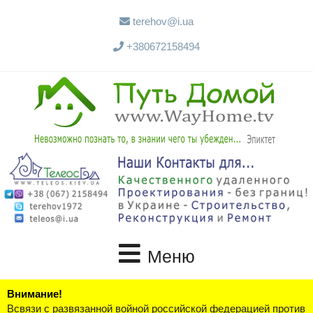
terehov@i.ua
+380672158494
Меню
Внимание!
Всвязи с развязанной войной российской федерацией против