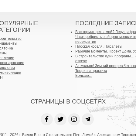
ОПУЛЯРНЫЕ
ПОСЛЕДНИЕ ЗАПИС
АТЕГОРИИ
Вас кормят рекламой? Лечу цифра
Часторебристые сборно-монолит
роительство
перекрытия
ндаменты
Плоская кровля. Парапеты
сяточка
Рабочие моменты. Проект Дома. У
ены
В строительстве одни профаны… 
епление
отвечу
оектирование
Актуально! Зимний прогрев бетона
хнологии
Теория и практика
укоизоляция
Больше...
БН
СТРАНИЦЫ В СОЦСЕТЯХ
011 - 2026 г. Видео Блог о Строительстве Путь Домой с Александром Терехо