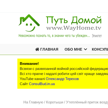
ГЛАВНАЯ
ОБО МНЕ
КОНСУЛ
Внимание!
Всвязи с развязанной войной российской федерацие
Всі хто прагне і надалі робити цей світ краще завд
YouTube каналі
Олександр Терехов
Сайт
ConsulBud.in.ua
На Главную
/
Коротыши /
Утеплённый приток возд