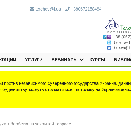
terehov@i.ua
+380672158494
ЬТАЦИИ
УСЛУГИ
ВЕБИНАРЫ
КУРСЫ
БИБЛИ
й против независимого суверенного государства Украина, данны
яки будівництву, можуть отримати мою підтримку на Україномовни
уха к барбекю на закрытой террасе