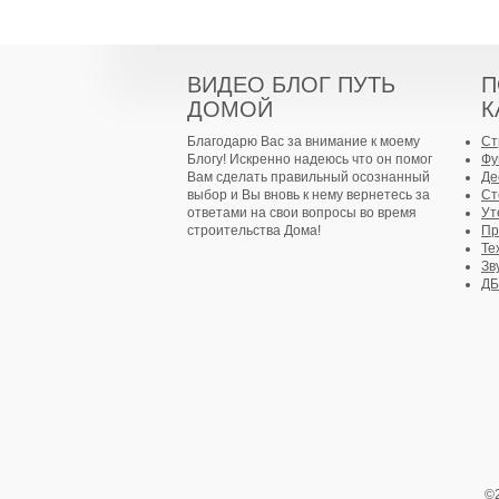
ВИДЕО БЛОГ ПУТЬ
П
ДОМОЙ
К
Благодарю Вас за внимание к моему
Ст
Блогу! Искренно надеюсь что он помог
Фу
Вам сделать правильный осознанный
Де
выбор и Вы вновь к нему вернетесь за
Ст
ответами на свои вопросы во время
Ут
строительства Дома!
Пр
Те
Зв
Д
©2