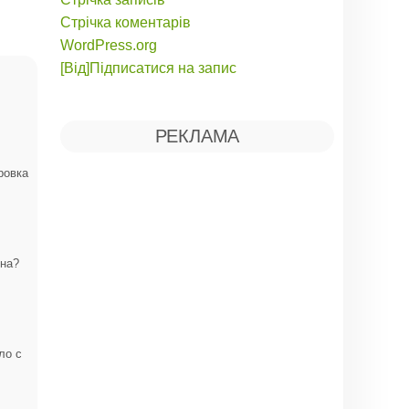
Стрічка коментарів
WordPress.org
[Від]Підписатися на запис
РЕКЛАМА
ровка
она?
ло с