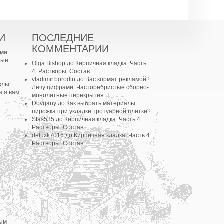
И
ПОСЛЕДНИЕ
КОММЕНТАРИИ
ми.
ные
Olga Bishop
до
Кирпичная кладка. Часть
4. Растворы. Состав.
vladimir.borodin
до
Вас кормят рекламой?
злы
Лечу цифрами. Часторебристые сборно-
а я вам
монолитные перекрытия
Dovgany
до
Как выбрать материалы
.
пирожка при укладке тротуарной плитки?
Stas535
до
Кирпичная кладка. Часть 4.
Растворы. Состав.
deluxk7016
до
Кирпичная кладка. Часть 4.
Растворы. Состав.
вым