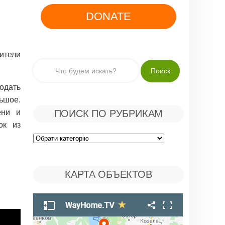
DONATE
тели
одать
ьшое.
ени и
ПОИСК ПО РУБРИКАМ
ок из
Поиск
по
КАРТА ОБЪЕКТОВ
Рубрикам