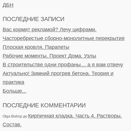
ДБН
ПОСЛЕДНИЕ ЗАПИСИ
Вас кормят рекламой? Лечу цифрами.
Часторебристые сборно-монолитные перекрытия
Плоская кровля. Парапеты
Рабочие моменты. Проект Дома. Узлы
В строительстве одни профаны… а я вам отвечу
Актуально! Зимний прогрев бетона. Теория и
практика
Больше...
ПОСЛЕДНИЕ КОММЕНТАРИИ
Кирпичная кладка. Часть 4. Растворы.
Olga Bishop
до
Состав.