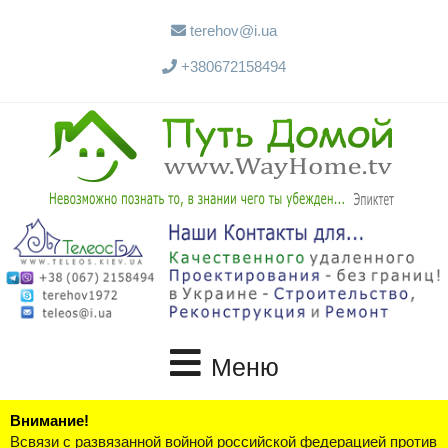
terehov@i.ua
+380672158494
Меню
Внимание!
Всвязи с развязанной войной российской федерацией против