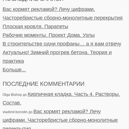
Вас кормят рекламой? Лечу цифрами.
Часторебристые сборно-монолитные перекрытия
Плоская кровля. Парапеты
Рабочие моменты. Проект Дома. Узлы
В строительстве одни профаны… а я вам отвечу
Актуально! Зимний прогрев бетона. Теория и
практика
Больше...
ПОСЛЕДНИЕ КОММЕНТАРИИ
Кирпичная кладка. Часть 4. Растворы.
Olga Bishop
до
Состав.
Вас кормят рекламой? Лечу
vladimir.borodin
до
цифрами. Часторебристые сборно-монолитные
перекрытия