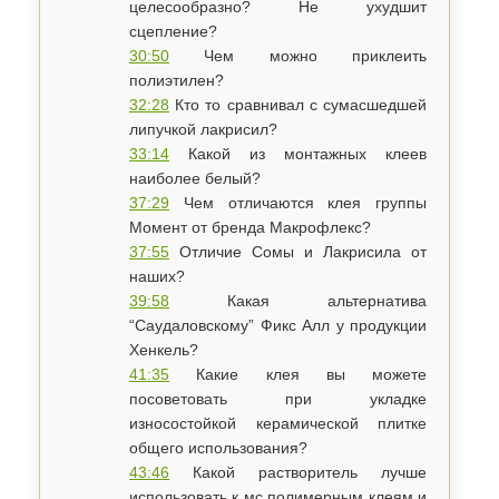
целесообразно? Не ухудшит
сцепление?
30:50
Чем можно приклеить
полиэтилен?
32:28
​Кто то сравнивал с сумасшедшей
липучкой лакрисил?
33:14
Какой из монтажных клеев
наиболее белый?
37:29
Чем отличаются клея группы
Момент от бренда Макрофлекс?
37:55
Отличие Сомы и Лакрисила от
наших?
39:58
Какая альтернатива
“Саудаловскому” Фикс Алл у продукции
Хенкель?
41:35
Какие клея вы можете
посоветовать при укладке
износостойкой керамической плитке
общего использования?
43:46
Какой растворитель лучше
использовать к мс полимерным клеям и