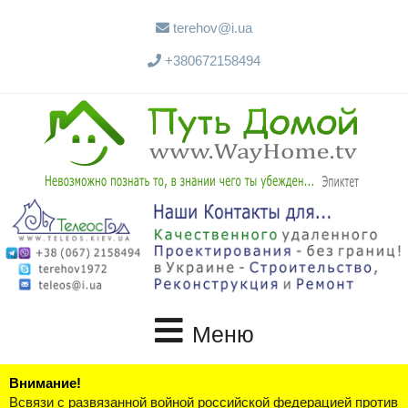
terehov@i.ua
+380672158494
Меню
Внимание!
Всвязи с развязанной войной российской федерацией против