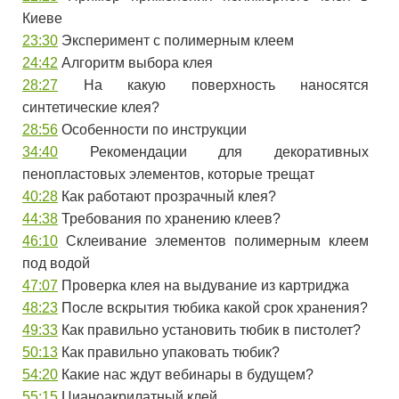
Киеве
23:30
Эксперимент с полимерным клеем
24:42
Алгоритм выбора клея
28:27
На какую поверхность наносятся
синтетические клея?
28:56
Особенности по инструкции
34:40
Рекомендации для декоративных
пенопластовых элементов, которые трещат
40:28
Как работают прозрачный клея?
44:38
Требования по хранению клеев?
46:10
Склеивание элементов полимерным клеем
под водой
47:07
Проверка клея на выдувание из картриджа
48:23
После вскрытия тюбика какой срок хранения?
49:33
Как правильно установить тюбик в пистолет?
50:13
Как правильно упаковать тюбик?
54:20
Какие нас ждут вебинары в будущем?
55:15
Цианоакрилатный клей