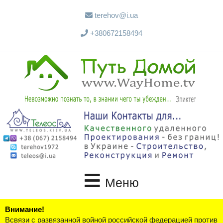
terehov@i.ua
+380672158494
Меню
Внимание!
Всвязи с развязанной войной российской федерацией против