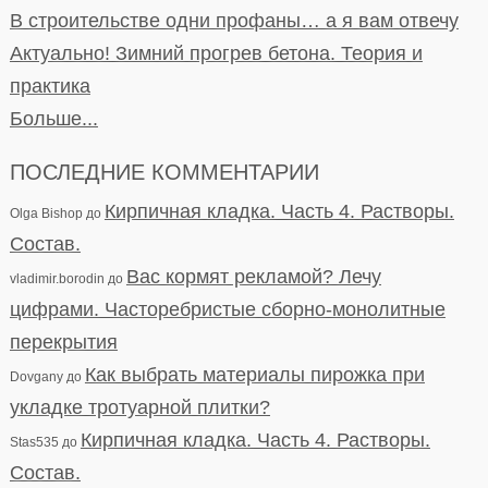
В строительстве одни профаны… а я вам отвечу
Актуально! Зимний прогрев бетона. Теория и
практика
Больше...
ПОСЛЕДНИЕ КОММЕНТАРИИ
Кирпичная кладка. Часть 4. Растворы.
Olga Bishop
до
Состав.
Вас кормят рекламой? Лечу
vladimir.borodin
до
цифрами. Часторебристые сборно-монолитные
перекрытия
Как выбрать материалы пирожка при
Dovgany
до
укладке тротуарной плитки?
Кирпичная кладка. Часть 4. Растворы.
Stas535
до
Состав.