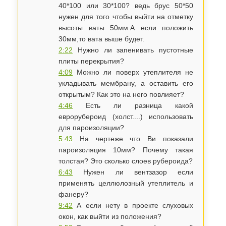
40*100 или 30*100? ведь брус 50*50
нужен для того чтобы выйти на отметку
высоты ваты 50мм.А если положить
30мм,то вата выше будет.
2:22
Нужно ли запенивать пустотные
плиты перекрытия?
4:09
Можно ли поверх утеплителя не
укладывать мембрану, а оставить его
открытым? Как это на него повлияет?
4:46
Есть ли разница какой
еврорубероид (холст....) использовать
для пароизоляции?
5:43
На чертеже что Ви показали
пароизоляция 10мм? Почему такая
толстая? Это сколько слоев рубероида?
6:43
Нужен ли вентзазор если
применять целлюлозный утеплитель и
фанеру?
9:42
А если нету в проекте слуховых
окон, как выйти из положения?