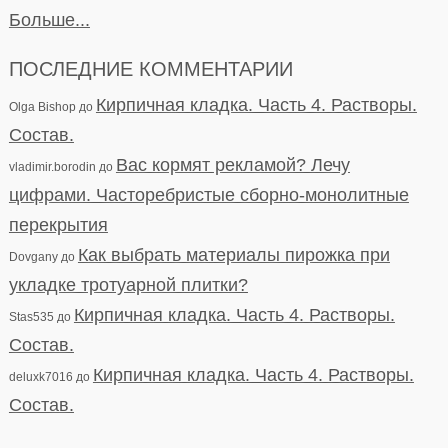
Больше...
ПОСЛЕДНИЕ КОММЕНТАРИИ
Кирпичная кладка. Часть 4. Растворы.
Olga Bishop
до
Состав.
Вас кормят рекламой? Лечу
vladimir.borodin
до
цифрами. Часторебристые сборно-монолитные
перекрытия
Как выбрать материалы пирожка при
Dovgany
до
укладке тротуарной плитки?
Кирпичная кладка. Часть 4. Растворы.
Stas535
до
Состав.
Кирпичная кладка. Часть 4. Растворы.
deluxk7016
до
Состав.