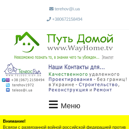
terehov@i.ua
+380672158494
Меню
Внимание!
Всвязи с развязанной войной российской федерацией против