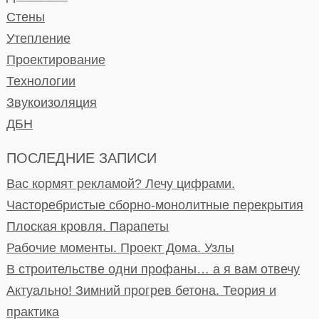
Стены
Утепление
Проектирование
Технологии
Звукоизоляция
ДБН
ПОСЛЕДНИЕ ЗАПИСИ
Вас кормят рекламой? Лечу цифрами.
Часторебристые сборно-монолитные перекрытия
Плоская кровля. Парапеты
Рабочие моменты. Проект Дома. Узлы
В строительстве одни профаны… а я вам отвечу
Актуально! Зимний прогрев бетона. Теория и
практика