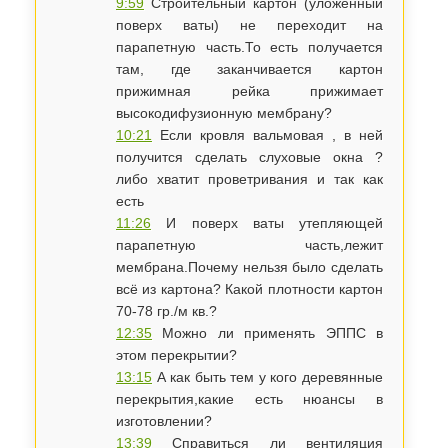
9:59
Строительный картон (уложенный
поверх ваты) не переходит на
парапетную часть.То есть получается
там, где заканчивается картон
прижимная рейка прижимает
высокодифузионную мембрану?
10:21
Если кровля вальмовая , в ней
получится сделать слуховые окна ?
либо хватит проветривания и так как
есть
11:26
​И поверх ваты утепляющей
парапетную часть,лежит
мембрана.Почему нельзя было сделать
всё из картона? Какой плотности картон
70-78 гр./м кв.?
12:35
​Можно ли применять ЭППС в
этом перекрытии?
13:15
А как быть тем у кого деревянные
перекрытия,какие есть нюансы в
изготовлении?
13:39
Справиться ли вентиляция