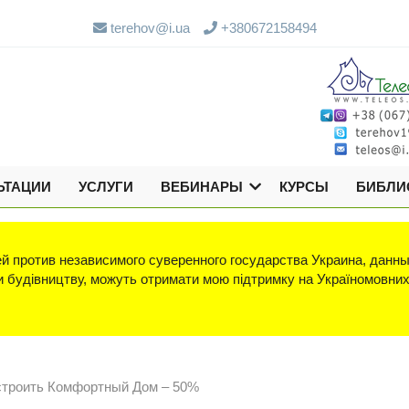
terehov@i.ua
+380672158494
ЬТАЦИИ
УСЛУГИ
ВЕБИНАРЫ
КУРСЫ
БИБЛИ
й против независимого суверенного государства Украина, данны
яки будівництву, можуть отримати мою підтримку на Україномовни
остроить Комфортный Дом – 50%