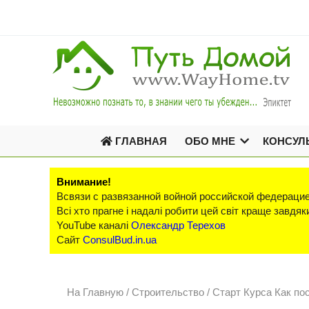
ГЛАВНАЯ
ОБО МНЕ
КОНСУЛ
Внимание!
Всвязи с развязанной войной российской федерацие
Всі хто прагне і надалі робити цей світ краще завд
YouTube каналі
Олександр Терехов
Сайт
ConsulBud.in.ua
На Главную
/
Строительство /
Старт Курса Как п