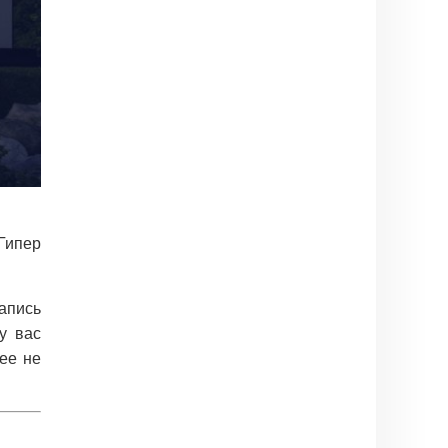
Гипер
апись
у вас
ее не