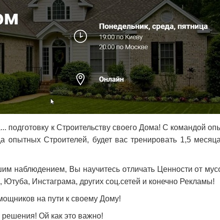
.. подготовку к Строительству своего Дома! С командой о
да опытных Строителей, будет вас тренировать 1,5 месяц
им наблюдением, Вы научитесь отличать Ценности от мусо
 Ютуба, Инстаграма, других соц.сетей и конечно Рекламы!
мощников на пути к своему Дому!
 решения! Ой как это важно!