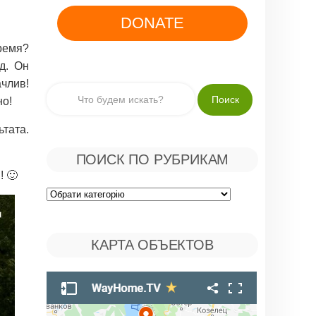
DONATE
ремя?
д. Он
ачлив!
но!
тата.
ПОИСК ПО РУБРИКАМ
! 🙂
Поиск
по
КАРТА ОБЪЕКТОВ
Рубрикам