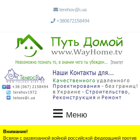
terehov@i.ua
+380672158494
Меню
Внимание!
Всвязи с развязанной войной российской федерацией против