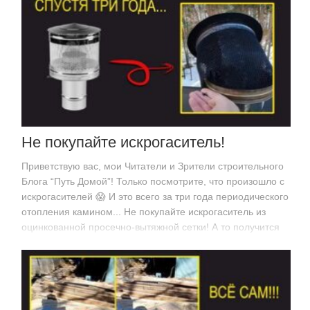
Не покупайте искрогаситель!
Приветствую вас, мои Читатели и Зрители строительного
Блога “Путь Домой”! Только посмотрите, что произошло с
искрогасителей 😱 И это всего за три года периодического
отопления камином... Не покупайте искрогаситель из
оцинкованной просечно-вытяжной сетки! А то получится
так же, как у…