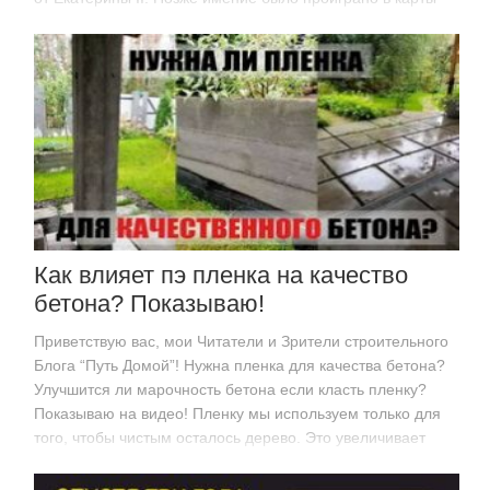
(по другой…
Как влияет пэ пленка на качество
бетона? Показываю!
Приветствую вас, мои Читатели и Зрители строительного
Блога “Путь Домой”! Нужна пленка для качества бетона?
Улучшится ли марочность бетона если класть пленку?
Показываю на видео! Пленку мы используем только для
того, чтобы чистым осталось дерево. Это увеличивает
оборачиваемость опалубки. Позволяет…