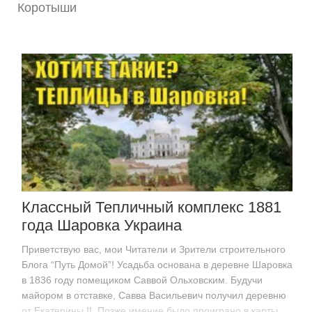
Коротыши
Классный Тепличный комплекс 1881
года Шаровка Украина
Приветствую вас, мои Читатели и Зрители строительного
Блога “Путь Домой”! Усадьба основана в деревне Шаровка
в 1836 году помещиком Саввой Ольховским. Будучи
майором в отставке, Савва Васильевич получил деревню
от Екатерины II. Позже имение было проиграно в карты