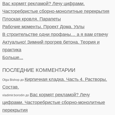
Вас кормят рекламой? Лечу цифрами.
Часторебристые сборно-монолитные перекрытия
Плоская кровля. Парапеты
Рабочие моменты. Проект Дома. Узлы
В строительстве одни профаны… а я вам отвечу
Актуально! Зимний прогрев бетона. Теория и
практика
Больше...
ПОСЛЕДНИЕ КОММЕНТАРИИ
Кирпичная кладка. Часть 4. Растворы.
Olga Bishop
до
Состав.
Вас кормят рекламой? Лечу
vladimir.borodin
до
цифрами. Часторебристые сборно-монолитные
перекрытия