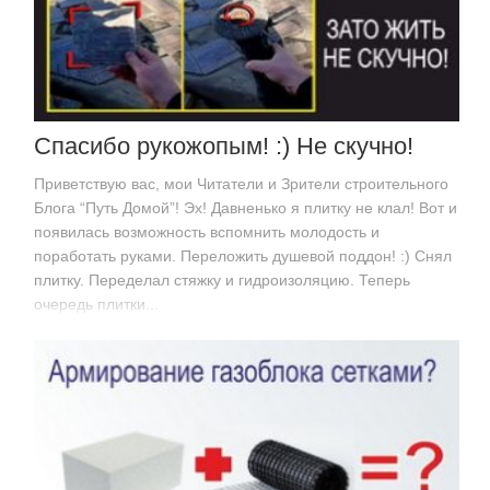
Спасибо рукожопым! :) Не скучно!
Приветствую вас, мои Читатели и Зрители строительного
Блога “Путь Домой”! Эх! Давненько я плитку не клал! Вот и
появилась возможность вспомнить молодость и
поработать руками. Переложить душевой поддон! :) Снял
плитку. Переделал стяжку и гидроизоляцию. Теперь
очередь плитки...
https://www.youtube.com/embed/pX6rJiZAS6U С…