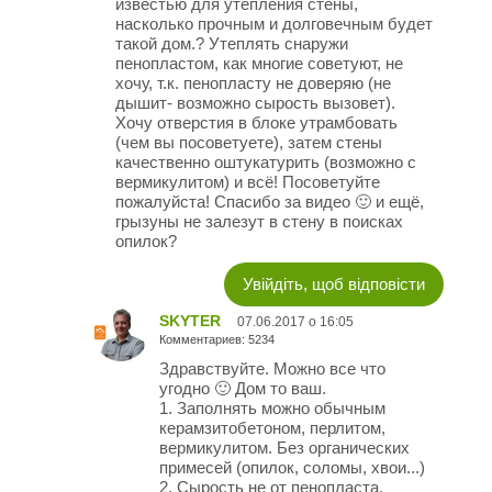
известью для утепления стены,
насколько прочным и долговечным будет
такой дом.? Утеплять снаружи
пенопластом, как многие советуют, не
хочу, т.к. пенопласту не доверяю (не
дышит- возможно сырость вызовет).
Хочу отверстия в блоке утрамбовать
(чем вы посоветуете), затем стены
качественно оштукатурить (возможно с
вермикулитом) и всё! Посоветуйте
пожалуйста! Спасибо за видео 🙂 и ещё,
грызуны не залезут в стену в поисках
опилок?
Увійдіть, щоб відповісти
SKYTER
07.06.2017 о 16:05
Комментариев: 5234
Здравствуйте. Можно все что
угодно 🙂 Дом то ваш.
1. Заполнять можно обычным
керамзитобетоном, перлитом,
вермикулитом. Без органических
примесей (опилок, соломы, хвои...)
2. Сырость не от пенопласта.