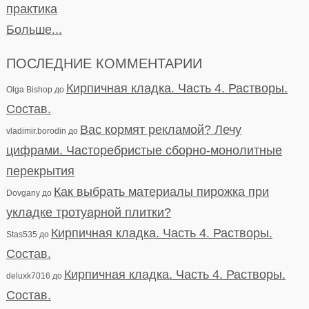
практика
Больше...
ПОСЛЕДНИЕ КОММЕНТАРИИ
Кирпичная кладка. Часть 4. Растворы.
Olga Bishop
до
Состав.
Вас кормят рекламой? Лечу
vladimir.borodin
до
цифрами. Часторебристые сборно-монолитные
перекрытия
Как выбрать материалы пирожка при
Dovgany
до
укладке тротуарной плитки?
Кирпичная кладка. Часть 4. Растворы.
Stas535
до
Состав.
Кирпичная кладка. Часть 4. Растворы.
deluxk7016
до
Состав.