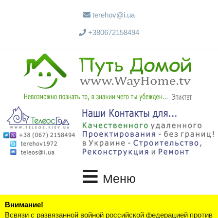
terehov@i.ua
+380672158494
Меню
Внимание!
Всвязи с развязанной войной российской федерацией против