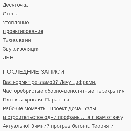
Десяточка
Стены
Утепление
Проектирование
Технологии
Звукоизоляция
ДБН
ПОСЛЕДНИЕ ЗАПИСИ
Вас кормят рекламой? Лечу цифрами.
Часторебристые сборно-монолитные перекрытия
Плоская кровля. Парапеты
Рабочие моменты. Проект Дома. Узлы
В строительстве одни профаны… а я вам отвечу
Актуально! Зимний прогрев бетона. Теория и