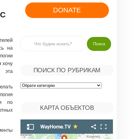
DONATE
 С
елей
сь на
логии
я хочу
ПОИСК ПО РУБРИКАМ
о эта
елать
Поиск
логия
по
ии по
КАРТА ОБЪЕКТОВ
етных
Рубрикам
менты