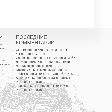
И
ПОСЛЕДНИЕ
КОММЕНТАРИИ
ми.
ные
Olga Bishop
до
Кирпичная кладка. Часть
4. Растворы. Состав.
vladimir.borodin
до
Вас кормят рекламой?
злы
Лечу цифрами. Часторебристые сборно-
а я вам
монолитные перекрытия
Dovgany
до
Как выбрать материалы
.
пирожка при укладке тротуарной плитки?
Stas535
до
Кирпичная кладка. Часть 4.
Растворы. Состав.
deluxk7016
до
Кирпичная кладка. Часть 4.
Растворы. Состав.