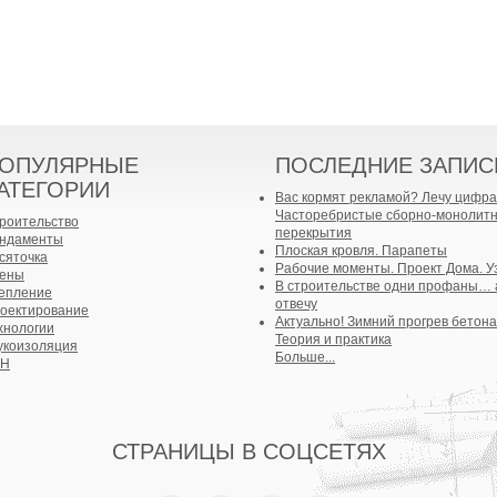
ОПУЛЯРНЫЕ
ПОСЛЕДНИЕ ЗАПИС
АТЕГОРИИ
Вас кормят рекламой? Лечу цифра
Часторебристые сборно-монолит
роительство
перекрытия
ндаменты
Плоская кровля. Парапеты
сяточка
Рабочие моменты. Проект Дома. У
ены
В строительстве одни профаны… 
епление
отвечу
оектирование
Актуально! Зимний прогрев бетона
хнологии
Теория и практика
укоизоляция
Больше...
БН
СТРАНИЦЫ В СОЦСЕТЯХ