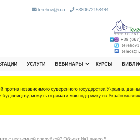
terehov@i.ua
+380672158494
ЬТАЦИИ
УСЛУГИ
ВЕБИНАРЫ
КУРСЫ
БИБЛИ
й против независимого суверенного государства Украина, данны
яки будівництву, можуть отримати мою підтримку на Україномовни
нта с несъемной опалубкой? Объект №1 видео 5