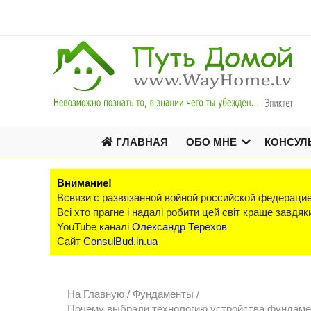
ГЛАВНАЯ
ОБО МНЕ
КОНСУЛ
Внимание!
Всвязи с развязанной войной российской федерацие
Всі хто прагне і надалі робити цей світ краще завд
YouTube каналі
Олександр Терехов
Сайт
ConsulBud.in.ua
На Главную
/
Фундаменты /
Почему выбрали технологию устройства фундаме