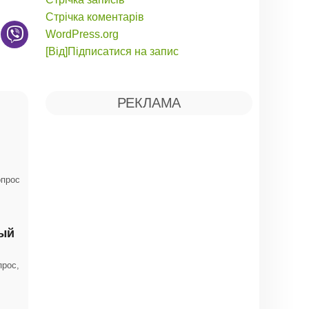
Стрічка коментарів
WordPress.org
[Від]Підписатися на запис
РЕКЛАМА
опрос
ный
прос,