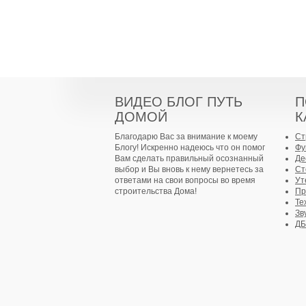
ВИДЕО БЛОГ ПУТЬ
П
ДОМОЙ
К
Благодарю Вас за внимание к моему
Ст
Блогу! Искренно надеюсь что он помог
Фу
Вам сделать правильный осознанный
Де
выбор и Вы вновь к нему вернетесь за
Ст
ответами на свои вопросы во время
Ут
строительства Дома!
Пр
Те
Зв
Д