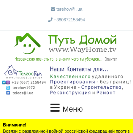
terehov@i.ua
+380672158494
Меню
Внимание!
Всвязи с развязанной войной российской федерацией против