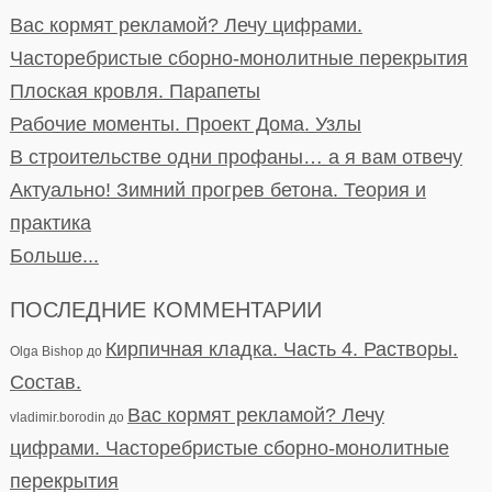
Вас кормят рекламой? Лечу цифрами.
Часторебристые сборно-монолитные перекрытия
Плоская кровля. Парапеты
Рабочие моменты. Проект Дома. Узлы
В строительстве одни профаны… а я вам отвечу
Актуально! Зимний прогрев бетона. Теория и
практика
Больше...
ПОСЛЕДНИЕ КОММЕНТАРИИ
Кирпичная кладка. Часть 4. Растворы.
Olga Bishop
до
Состав.
Вас кормят рекламой? Лечу
vladimir.borodin
до
цифрами. Часторебристые сборно-монолитные
перекрытия