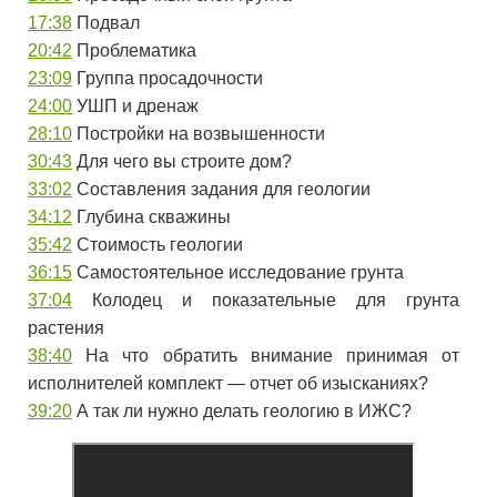
17:38
Подвал
20:42
Проблематика
23:09
Группа просадочности
24:00
УШП и дренаж
28:10
Постройки на возвышенности
30:43
Для чего вы строите дом?
33:02
Составления задания для геологии
34:12
Глубина скважины
35:42
Стоимость геологии
36:15
Самостоятельное исследование грунта
37:04
Колодец и показательные для грунта
растения
38:40
На что обратить внимание принимая от
исполнителей комплект — отчет об изысканиях?
39:20
А так ли нужно делать геологию в ИЖС?