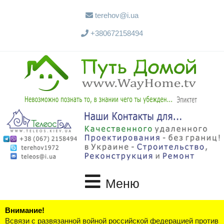
terehov@i.ua
+380672158494
Меню
Внимание!
Всвязи с развязанной войной российской федерацией против