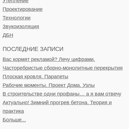
Утепление
Проектирование
Технологии
Звукоизоляция
ДБН
ПОСЛЕДНИЕ ЗАПИСИ
Вас кормят рекламой? Лечу цифрами.
Часторебристые сборно-монолитные перекрытия
Плоская кровля. Парапеты
Рабочие моменты. Проект Дома. Узлы
В строительстве одни профаны… а я вам отвечу
Актуально! Зимний прогрев бетона. Теория и
практика
Больше...