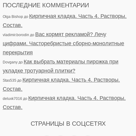
ПОСЛЕДНИЕ КОММЕНТАРИИ
Кирпичная кладка. Часть 4. Растворы.
Olga Bishop
до
Состав.
Вас кормят рекламой? Лечу
vladimir.borodin
до
цифрами. Часторебристые сборно-монолитные
перекрытия
Как выбрать материалы пирожка при
Dovgany
до
укладке тротуарной плитки?
Кирпичная кладка. Часть 4. Растворы.
Stas535
до
Состав.
Кирпичная кладка. Часть 4. Растворы.
deluxk7016
до
Состав.
СТРАНИЦЫ В СОЦСЕТЯХ