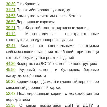
30:30
​ О вибрациях
31:21
​ Про комбинированную кладку
34:53
​ Замкнутость системы железобетона
36:59
​ Деревянные каркасы
39:21
​ Про Железобетонные каркасные здания
41:12
​ Многопролетные пространственные
конструкции, воздухоопорные здания
42:47
​ Здания со специальными системами
сейсмоизоляции, гашения колебаний , при помощи
которых регулируется реакция зданий
44:20
​ Выдержка из ДСТУ о каменных конструкциях
45:50
​ Бутовый камень и булыжник, боковые
нагрузки, особенности
50:29
​ Кирпич-сырец (саман) и глиняный кирпич; про
связанный деревянный каркас
52:42
​ Неармированный кирпич с железобетонным
перекрытием
53:36
​ О связи нормативов ДБН и ДСТУ и