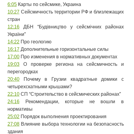
6:05
​ Карты по сейсмике, Украина
10:27
​ Сейсмичность территории РФ и близлежащих
стран
12:16
​ ДБН “Будівництво у сейсмічних районах
України”
14:22
​ Про геологию
16:17
​ Дополнительные горизонтальные силы
17:00
​ Про изменения в нормативных документах
19:03
​ О проверке региона на сейсмичность и
перегородках
20:40
​ Почему в Грузии квадратные домики с
четырехскатными крышами?
22:10
​ СП “Строительство в сейсмических районах”
24:16
​ Рекомендации, которые не вошли в
нормативы
25:02
​ Порядок выполнения проектирования
27:08
​ Влияние выбора технологии на безопасность
здания