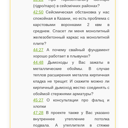
(гідро/паро) в сейсмічних районах? ​
42:50
Сейсмическая обстановка у нас
спокойная в Казани, но есть проблема с
карстовыми воронками 2 квм в
среднем. Спасет ли меня монолитный
железобетонный каркас на монолитной
плите?
44:27
А почему свайный фундамент
хорошо работает в плывунах?
44:48
Дымоходы у Вас зажаты в
металлические обоймы. В случае
теплов расширения металла кирпичная
кладка не трещит. И скажите можно ли
кирпичный дымоход жестко соединять с
обоймой стержнями арматуры?
45:27
О консультации про фальц и
хлопки
47:28
В проекте также у Вас указано
внутреннее утепление потолка
подвала. А утеплителя в стяжке