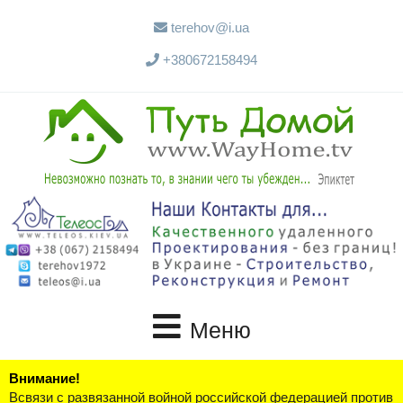
terehov@i.ua
+380672158494
Меню
Внимание!
Всвязи с развязанной войной российской федерацией против