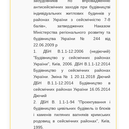
забудовників по впровадженню
антисейсмічних заходів при будівництві
індивідуальних житлових будинків у
районах України з сейсмічністю 7-8
балів», затверджених Наказом
Міністерства регіонального розвитку та
будівництва України № 244 від
22.06.2009 р
1. ДБН В.1.1-12:2006 (недіючий)
"Будівництво у сейсмічних районах
України", Київ, 2006. ДБН В.1.1-12:2014
Будівництво у сейсмічних районах
України. Зміна № 1 20.11.2018 Діючий
ДБН В.1.1-12:2014 Будівництво в
сейсмічних районах України 16.05.2014
Діючий
2. ДБН В. 1.1-1-94 "Проектування і
будівництво цивільних будівель із блоків
і каменів пиляних вапняків кримських
родовищ в сейсмічних районах", Київ,
1995.