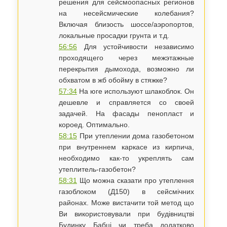
решения для сейсмоопасных регионов
на несейсмические колебания?
Включая близость шоссе/аэропортов,
локальные просадки грунта и т.д.
56:56
Для устойчивости независимо
проходящего через межэтажные
перекрытия дымохода, возможно ли
обхватом в жб обойму в стяжке?
57:34
На юге используют шлакоблок. Он
дешевле и справляется со своей
задачей.​ На фасады пенопласт и
короед. Оптимально.
58:15
При утеплении дома газобетоном
при внутреннем каркасе из кирпича,
необходимо как-то укреплять сам
утеплитель-газобетон?
58:31
Що можна сказати про утеплення
газоблоком (Д150) в сейсмічних
районах. Може вистачити той метод що
Ви використовували при будівництві
Будинку Бабці чи треба додатково