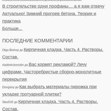
В строительстве одни профаны… а я вам отвечу
Актуально! Зимний прогрев бетона. Теория и
практика
Больше...
ПОСЛЕДНИЕ КОММЕНТАРИИ
Кирпичная кладка. Часть 4. Растворы.
Olga Bishop
до
Состав.
Вас кормят рекламой? Лечу
vladimir.borodin
до
цифрами. Часторебристые сборно-монолитные
перекрытия
Как выбрать материалы пирожка при
Dovgany
до
укладке тротуарной плитки?
Кирпичная кладка. Часть 4. Растворы.
Stas535
до
Состав.