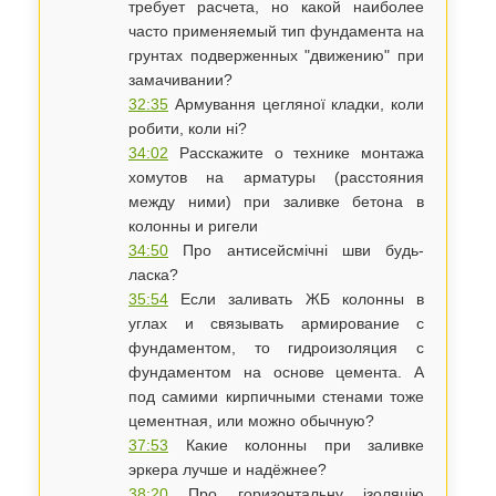
требует расчета, но какой наиболее
часто применяемый тип фундамента на
грунтах подверженных "движению" при
замачивании?
32:35
Армування цегляної кладки, коли
робити, коли ні?
34:02
Расскажите о технике монтажа
хомутов на арматуры (расстояния
между ними) при заливке бетона в
колонны и ригели
34:50
Про антисейсмічні шви будь-
ласка?
35:54
Если заливать ЖБ колонны в
углах и связывать армирование с
фундаментом, то гидроизоляция с
фундаментом на основе цемента. А
под самими кирпичными стенами тоже
цементная, или можно обычную?
37:53
Какие колонны при заливке
эркера лучше и надёжнее?
38:20
​Про горизонтальну ізоляцію