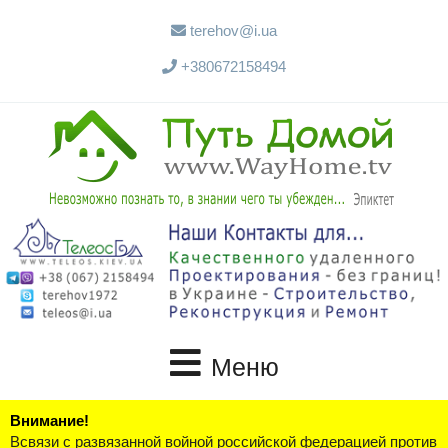
terehov@i.ua
+380672158494
Меню
Внимание!
Всвязи с развязанной войной российской федерацией против