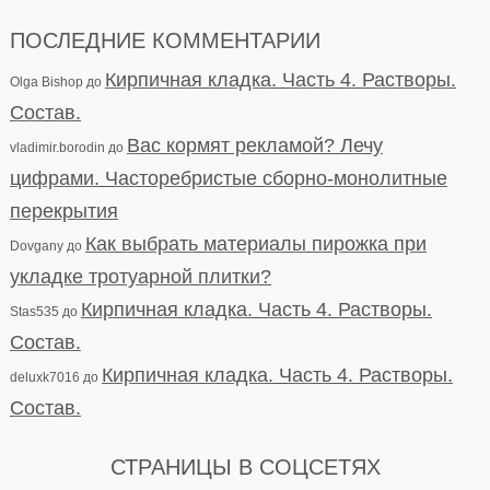
ПОСЛЕДНИЕ КОММЕНТАРИИ
Кирпичная кладка. Часть 4. Растворы.
Olga Bishop
до
Состав.
Вас кормят рекламой? Лечу
vladimir.borodin
до
цифрами. Часторебристые сборно-монолитные
перекрытия
Как выбрать материалы пирожка при
Dovgany
до
укладке тротуарной плитки?
Кирпичная кладка. Часть 4. Растворы.
Stas535
до
Состав.
Кирпичная кладка. Часть 4. Растворы.
deluxk7016
до
Состав.
СТРАНИЦЫ В СОЦСЕТЯХ