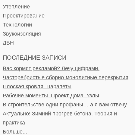
Утепление
Проектирование
Технологии
Звукоизоляция
ДБН
ПОСЛЕДНИЕ ЗАПИСИ
Вас кормят рекламой? Лечу цифрами.
Часторебристые сборно-монолитные перекрытия
Плоская кровля. Парапеты
Рабочие моменты. Проект Дома. Узлы
В строительстве одни профаны… а я вам отвечу
Актуально! Зимний прогрев бетона. Теория и
практика
Больше...